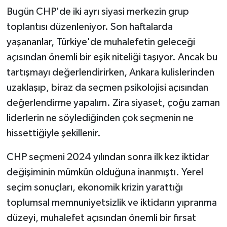
Bugün CHP'de iki ayrı siyasi merkezin grup
Politika
toplantısı düzenleniyor. Son haftalarda
yaşananlar, Türkiye'de muhalefetin geleceği
Sağlık
açısından önemli bir eşik niteliği taşıyor. Ancak bu
Spor
tartışmayı değerlendirirken, Ankara kulislerinden
uzaklaşıp, biraz da seçmen psikolojisi açısından
Yaşam
değerlendirme yapalım. Zira siyaset, çoğu zaman
liderlerin ne söylediğinden çok seçmenin ne
Çalışma Hayatı
hissettiğiyle şekillenir.
Kadın
CHP seçmeni 2024 yılından sonra ilk kez iktidar
değişiminin mümkün olduğuna inanmıştı. Yerel
Yurt
seçim sonuçları, ekonomik krizin yarattığı
2024 Seçim Sonuçları
toplumsal memnuniyetsizlik ve iktidarın yıpranma
düzeyi, muhalefet açısından önemli bir fırsat