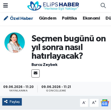
Gündem
Politika
Ekonomi
Dü
Özel Haber
Özel Haber
Nöbetçi Eczaneler
Akademi
Hava Durumu
Seçmen bugünü on
Asayiş
Trafik Durumu
yıl sonra nasıl
hatırlayacak?
Bilim - Teknoloji
Süper Lig Puan Durumu ve Fikstür
Burcu Zeybek
Çevre - İklim
Tüm Manşetler
Dünya
Son Dakika Haberleri
09.06.2026 - 11:20
09.06.2026 - 11:21
YAYINLANMA
GÜNCELLEME
Kültür - Sanat
Paylaş
-
+
A
A
Magazin