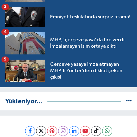
3
Emniyet teşkilatında sürpriz atama!
4
MHP, 'çerçeve yasa'da fire verdi:
İmzalamayan isim ortaya çıktı
5
Çerçeve yasaya imza atmayan
MHP'li Yönter’den dikkat çeken
çıkış!
Yükleniyor...