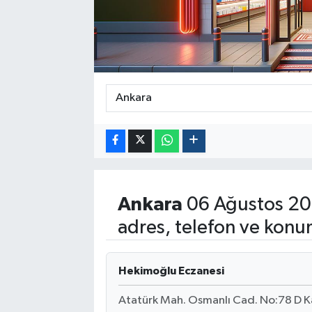
Politika
Sağlık
Spor
Yaşam
Çalışma Hayatı
Ankara
06 Ağustos 20
Kadın
adres, telefon ve konu
Yurt
Hekimoğlu Eczanesi
2024 Seçim Sonuçları
Atatürk Mah. Osmanlı Cad. No:78 D