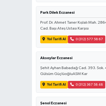
Park Dilek Eczanesi
Prof. Dr. Ahmet Taner Kışlalı Mah. 2
Cad. Başı Ateş Ustası Karşısı
Yol Tarifi Al
0 (312) 577 58 67
Aksoylar Eczanesi
Şehit Ayhan Babadağ Cad. 393. Sok
Gülsüm GüçlüoğluASM Kar
Yol Tarifi Al
0 (312) 367 58 48
Şenol Eczanesi