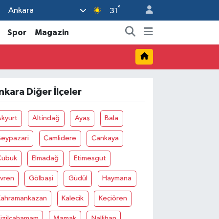
°
Ankara
31
Spor
Magazin
nkara Diğer İlçeler
Akyurt
Altindağ
Ayaş
Bala
Beypazari
Çamlidere
Çankaya
Çubuk
Elmadağ
Etimesgut
Evren
Gölbaşi
Güdül
Haymana
Kahramankazan
Kalecik
Keçiören
Kizilcahamam
Mamak
Nallihan