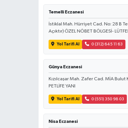
Temelli Eczanesi
İstiklal Mah. Hürriyet Cad. No: 28 B 
Açıktır) ÖZEL NÖBET BÖLGESİ- LÜTF
Yol Tarifi Al
0 (312) 645 11 63
Günya Eczanesi
Kızılcaşar Mah. Zafer Cad. MİA Bulut
PETLİFE YANI
Yol Tarifi Al
0 (551) 350 98 03
Nisa Eczanesi