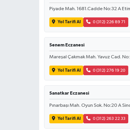
Piyade Mah. 1681.Cadde No:32 A Et
Yol Tarifi Al
0 (312) 226 89 71
Senem Eczanesi
Mareşal Çakmak Mah. Yavuz Cad. No:6
Yol Tarifi Al
0 (312) 276 19 20
Sanatkar Eczanesi
Pınarbaşı Mah. Oyun Sok. No:20 A Si
Yol Tarifi Al
0 (312) 263 22 33