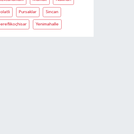
olatli
Pursaklar
Sincan
ereflikoçhisar
Yenimahalle