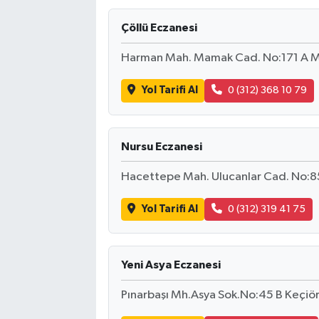
Çöllü Eczanesi
Harman Mah. Mamak Cad. No:171 A 
Yol Tarifi Al
0 (312) 368 10 79
Nursu Eczanesi
Hacettepe Mah. Ulucanlar Cad. No:
Yol Tarifi Al
0 (312) 319 41 75
Yeni Asya Eczanesi
Pınarbaşı Mh.Asya Sok.No:45 B Keçiö