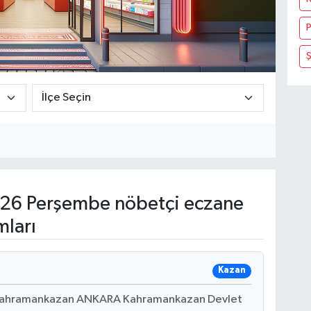
P
Ş
26 Perşembe nöbetçi eczane
mları
Kazan
 Kahramankazan ANKARA Kahramankazan Devlet