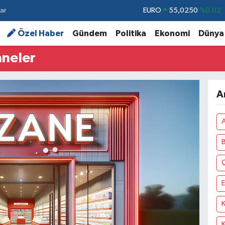
ar
STERLİN
64,2398
%0.2
GRAM ALTIN
6513.94
%0.32
Özel Haber
Gündem
Politika
Ekonomi
Dünya
BİST100
13.768
%48
aneler
BITCOIN
64.643,95
%0.16
DOLAR
47,6006
%0.06
A
EURO
55,0250
%0.02