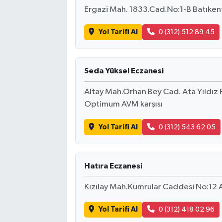
Ergazi Mah. 1833.Cad.No:1-B Batıke
Yol Tarifi Al
0 (312) 512 89 45
Seda Yüksel Eczanesi
Altay Mah.Orhan Bey Cad. Ata Yıldız
Optimum AVM karşısı
Yol Tarifi Al
0 (312) 543 62 05
Hatıra Eczanesi
Kızılay Mah.Kumrular Caddesi No:12
Yol Tarifi Al
0 (312) 418 02 96