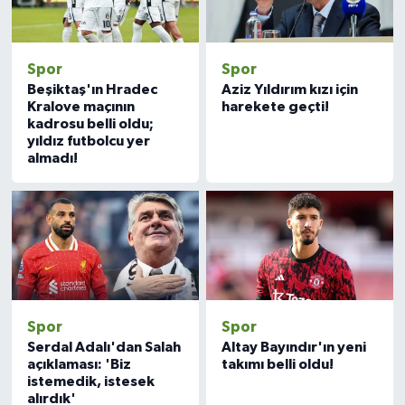
Spor
Spor
Beşiktaş'ın Hradec
Aziz Yıldırım kızı için
Kralove maçının
harekete geçti!
kadrosu belli oldu;
yıldız futbolcu yer
almadı!
Spor
Spor
Serdal Adalı'dan Salah
Altay Bayındır'ın yeni
açıklaması: 'Biz
takımı belli oldu!
istemedik, istesek
alırdık'