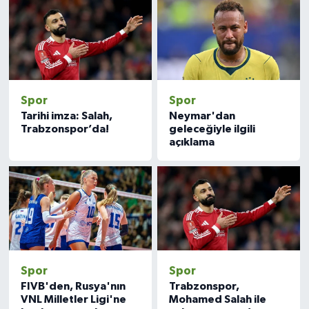
Spor
Spor
Tarihi imza: Salah,
Neymar'dan
Trabzonspor’da!
geleceğiyle ilgili
açıklama
Spor
Spor
FIVB'den, Rusya'nın
Trabzonspor,
VNL Milletler Ligi'ne
Mohamed Salah ile