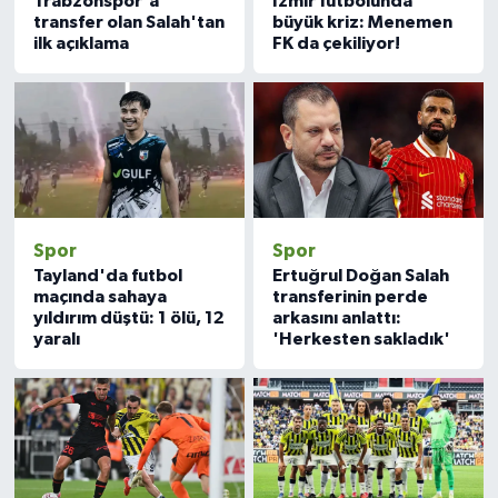
Trabzonspor'a
İzmir futbolunda
transfer olan Salah'tan
büyük kriz: Menemen
ilk açıklama
FK da çekiliyor!
Spor
Spor
Tayland'da futbol
Ertuğrul Doğan Salah
maçında sahaya
transferinin perde
yıldırım düştü: 1 ölü, 12
arkasını anlattı:
yaralı
'Herkesten sakladık'