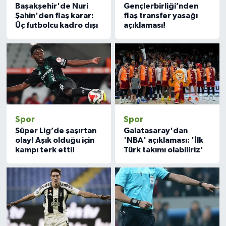
Başakşehir'de Nuri
Gençlerbirliği’nden
Şahin'den flaş karar:
flaş transfer yasağı
Üç futbolcu kadro dışı
açıklaması!
Spor
Spor
Süper Lig’de şaşırtan
Galatasaray'dan
olay! Aşık olduğu için
'NBA' açıklaması: 'İlk
kampı terk etti!
Türk takımı olabiliriz'