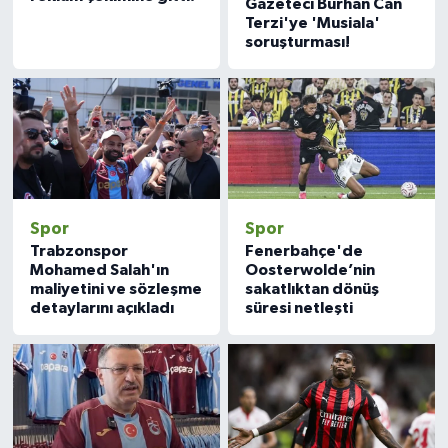
Gazeteci Burhan Can
Terzi'ye 'Musiala'
soruşturması!
Spor
Spor
Trabzonspor
Fenerbahçe'de
Mohamed Salah'ın
Oosterwolde’nin
maliyetini ve sözleşme
sakatlıktan dönüş
detaylarını açıkladı
süresi netleşti