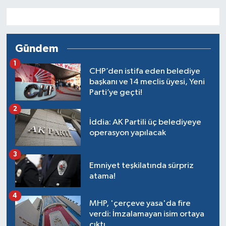
Gündem
1
CHP’den istifa eden belediye
başkanı ve 14 meclis üyesi, Yeni
Parti’ye geçti!
2
İddia: AK Partili üç belediyeye
operasyon yapılacak
3
Emniyet teşkilatında sürpriz
atama!
4
MHP, 'çerçeve yasa'da fire
verdi: İmzalamayan isim ortaya
çıktı