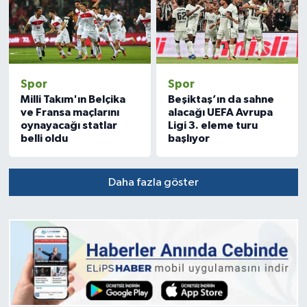
Spor
Spor
Milli Takım'ın Belçika
Beşiktaş’ın da sahne
ve Fransa maçlarını
alacağı UEFA Avrupa
oynayacağı statlar
Ligi 3. eleme turu
belli oldu
başlıyor
Daha fazla göster