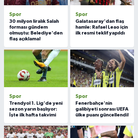
Spor
Spor
30 milyon liralık Salah
Galatasaray'dan flaş
forması gündem
hamle: Rafael Leao için
olmuştu: Belediye'den
ilk resmi teklif yapıldı
flaş açıklama!
Spor
Spor
Trendyol 1. Lig'de yeni
Fenerbahçe'nin
sezon yarın başlıyor:
galibiyeti sonrası UEFA
İşte ilk hafta takvimi
ülke puanı güncellendi!