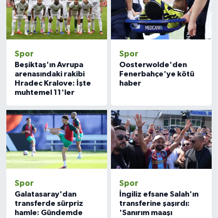
Spor
Spor
Beşiktaş'ın Avrupa
Oosterwolde'den
arenasındaki rakibi
Fenerbahçe'ye kötü
Hradec Kralove: İşte
haber
muhtemel 11'ler
Spor
Spor
Galatasaray'dan
İngiliz efsane Salah'ın
transferde sürpriz
transferine şaşırdı:
hamle: Gündemde
'Sanırım maaşı