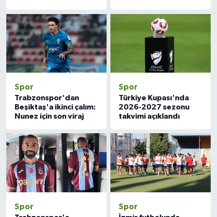
Spor
Spor
Trabzonspor'dan
Türkiye Kupası'nda
Beşiktaş'a ikinci çalım:
2026-2027 sezonu
Nunez için son viraj
takvimi açıklandı
Spor
Spor