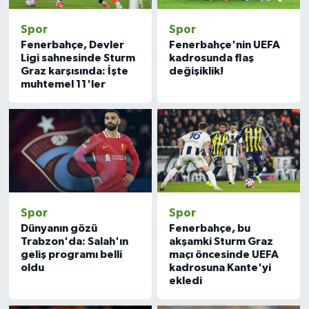
Spor
Spor
Fenerbahçe, Devler
Fenerbahçe'nin UEFA
Ligi sahnesinde Sturm
kadrosunda flaş
Graz karşısında: İşte
değişiklik!
muhtemel 11'ler
Spor
Spor
Dünyanın gözü
Fenerbahçe, bu
Trabzon'da: Salah'ın
akşamki Sturm Graz
geliş programı belli
maçı öncesinde UEFA
oldu
kadrosuna Kante'yi
ekledi