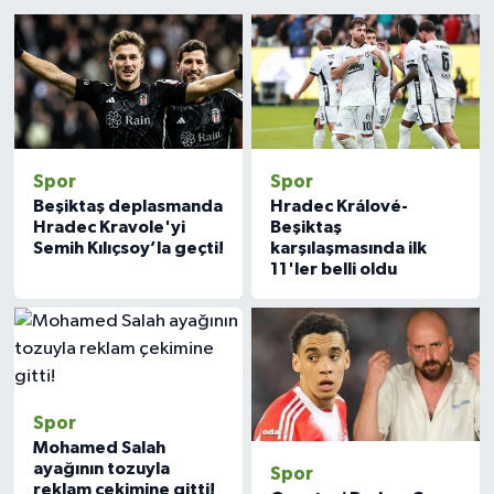
1
2
3
4
5
6
7
8
9
10
11
12
13
14
Politika
Sağlık
Spor
Spor
Spor
Beşiktaş deplasmanda
Hradec Králové-
Yaşam
Hradec Kravole'yi
Beşiktaş
Semih Kılıçsoy’la geçti!
karşılaşmasında ilk
Çalışma Hayatı
11'ler belli oldu
Kadın
Yurt
Spor
2024 Seçim Sonuçları
Mohamed Salah
ayağının tozuyla
Spor
reklam çekimine gitti!