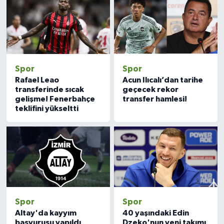
Spor
Spor
Rafael Leao
Acun Ilıcalı’dan tarihe
transferinde sıcak
geçecek rekor
gelişme! Fenerbahçe
transfer hamlesi!
teklifini yükseltti
Spor
Spor
Altay'da kayyım
40 yaşındaki Edin
başvurusu yapıldı
Dzeko'nun yeni takımı