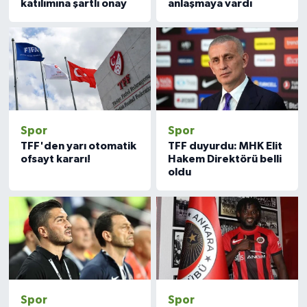
katılımına şartlı onay
anlaşmaya vardı
Spor
Spor
TFF'den yarı otomatik
TFF duyurdu: MHK Elit
ofsayt kararı!
Hakem Direktörü belli
oldu
Spor
Spor