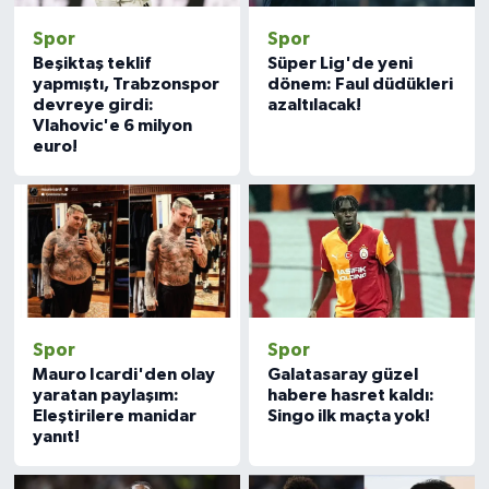
Spor
Spor
Beşiktaş teklif
Süper Lig'de yeni
yapmıştı, Trabzonspor
dönem: Faul düdükleri
devreye girdi:
azaltılacak!
Vlahovic'e 6 milyon
euro!
Spor
Spor
Mauro Icardi'den olay
Galatasaray güzel
yaratan paylaşım:
habere hasret kaldı:
Eleştirilere manidar
Singo ilk maçta yok!
yanıt!