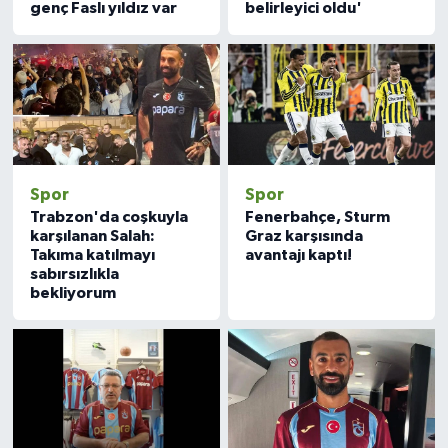
genç Faslı yıldız var
belirleyici oldu'
Spor
Spor
Trabzon'da coşkuyla
Fenerbahçe, Sturm
karşılanan Salah:
Graz karşısında
Takıma katılmayı
avantajı kaptı!
sabırsızlıkla
bekliyorum