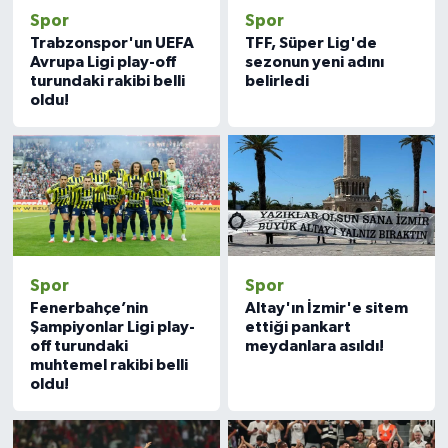
Spor
Spor
Trabzonspor'un UEFA
TFF, Süper Lig'de
Avrupa Ligi play-off
sezonun yeni adını
turundaki rakibi belli
belirledi
oldu!
Spor
Spor
Fenerbahçe’nin
Altay'ın İzmir'e sitem
Şampiyonlar Ligi play-
ettiği pankart
off turundaki
meydanlara asıldı!
muhtemel rakibi belli
oldu!