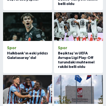
belli oldu
Spor
Spor
Halkbank'ın eski yıldızı
Beşiktaş'ın UEFA
Galatasaray'da!
Avrupa Ligi Play-Off
turundaki muhtemel
rakibi belli oldu