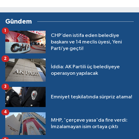
Gündem
1
CHP’den istifa eden belediye
başkanı ve 14 meclis üyesi, Yeni
Parti’ye geçti!
2
İddia: AK Partili üç belediyeye
operasyon yapılacak
3
Emniyet teşkilatında sürpriz atama!
4
MHP, 'çerçeve yasa'da fire verdi:
İmzalamayan isim ortaya çıktı