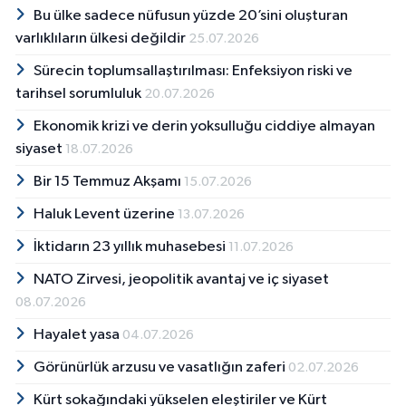
Bu ülke sadece nüfusun yüzde 20’sini oluşturan
varlıklıların ülkesi değildir
25.07.2026
Sürecin toplumsallaştırılması: Enfeksiyon riski ve
tarihsel sorumluluk
20.07.2026
Ekonomik krizi ve derin yoksulluğu ciddiye almayan
siyaset
18.07.2026
Bir 15 Temmuz Akşamı
15.07.2026
Haluk Levent üzerine
13.07.2026
İktidarın 23 yıllık muhasebesi
11.07.2026
NATO Zirvesi, jeopolitik avantaj ve iç siyaset
08.07.2026
Hayalet yasa
04.07.2026
Görünürlük arzusu ve vasatlığın zaferi
02.07.2026
Kürt sokağındaki yükselen eleştiriler ve Kürt