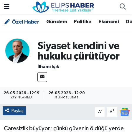
Gündem
Politika
Ekonomi
Dü
Özel Haber
Özel Haber
Nöbetçi Eczaneler
Akademi
Hava Durumu
Siyaset kendini ve
Asayiş
Trafik Durumu
hukuku çürütüyor
İlhami Işık
Bilim - Teknoloji
Süper Lig Puan Durumu ve Fikstür
Çevre - İklim
Tüm Manşetler
26.05.2026 - 12:19
26.05.2026 - 12:20
Dünya
Son Dakika Haberleri
YAYINLANMA
GÜNCELLEME
Paylaş
-
+
A
A
Kültür - Sanat
Magazin
Çaresizlik büyüyor; çünkü güvenin öldüğü yerde