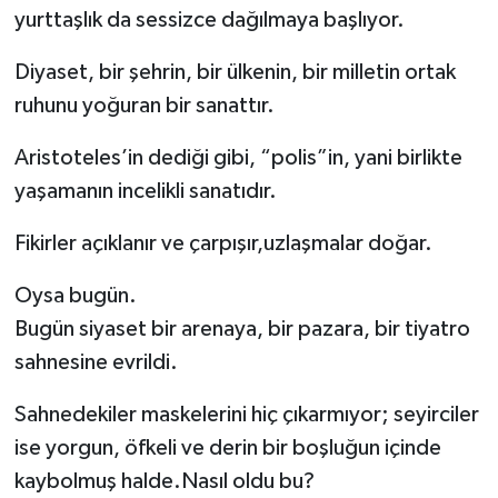
yurttaşlık da sessizce dağılmaya başlıyor.
Politika
Diyaset, bir şehrin, bir ülkenin, bir milletin ortak
Sağlık
ruhunu yoğuran bir sanattır.
Spor
Aristoteles’in dediği gibi, “polis”in, yani birlikte
yaşamanın incelikli sanatıdır.
Yaşam
Fikirler açıklanır ve çarpışır,uzlaşmalar doğar.
Çalışma Hayatı
Oysa bugün.
Kadın
Bugün siyaset bir arenaya, bir pazara, bir tiyatro
sahnesine evrildi.
Yurt
Sahnedekiler maskelerini hiç çıkarmıyor; seyirciler
2024 Seçim Sonuçları
ise yorgun, öfkeli ve derin bir boşluğun içinde
kaybolmuş halde.Nasıl oldu bu?