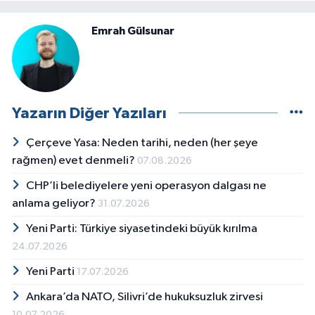
Emrah Gülsunar
Yazarın Diğer Yazıları
Çerçeve Yasa: Neden tarihi, neden (her şeye
rağmen) evet denmeli?
07.08.2026
CHP’li belediyelere yeni operasyon dalgası ne
anlama geliyor?
31.07.2026
Yeni Parti: Türkiye siyasetindeki büyük kırılma
24.07.2026
Yeni Parti
17.07.2026
Ankara’da NATO, Silivri’de hukuksuzluk zirvesi
10.07.2026