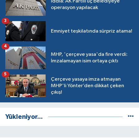
İddia: AK Partili üç belediyeye
operasyon yapılacak
3
Emniyet teşkilatında sürpriz atama!
4
MHP, 'çerçeve yasa'da fire verdi:
İmzalamayan isim ortaya çıktı
5
Çerçeve yasaya imza atmayan
MHP'li Yönter’den dikkat çeken
çıkış!
Yükleniyor...