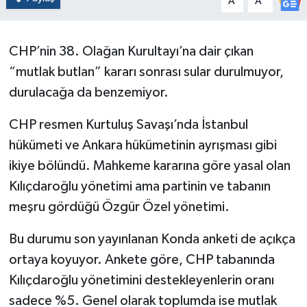
A
A
Politika
CHP’nin 38. Olağan Kurultayı’na dair çıkan
Sağlık
“mutlak butlan” kararı sonrası sular durulmuyor,
durulacağa da benzemiyor.
Spor
CHP resmen Kurtuluş Savaşı’nda İstanbul
Yaşam
hükümeti ve Ankara hükümetinin ayrışması gibi
Çalışma Hayatı
ikiye bölündü. Mahkeme kararına göre yasal olan
Kılıçdaroğlu yönetimi ama partinin ve tabanın
Kadın
meşru gördüğü Özgür Özel yönetimi.
Yurt
Bu durumu son yayınlanan Konda anketi de açıkça
ortaya koyuyor. Ankete göre, CHP tabanında
2024 Seçim Sonuçları
Kılıçdaroğlu yönetimini destekleyenlerin oranı
sadece %5. Genel olarak toplumda ise mutlak