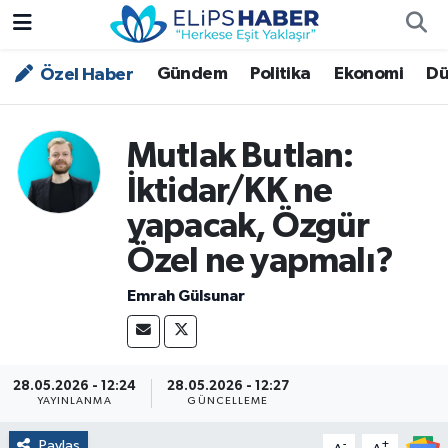
Gündem
Politika
Ekonomi
Dü
Özel Haber
Özel Haber
Nöbetçi Eczaneler
Akademi
Hava Durumu
Mutlak Butlan:
Asayiş
Trafik Durumu
İktidar/KK ne
yapacak, Özgür
Bilim - Teknoloji
Süper Lig Puan Durumu ve Fikstür
Özel ne yapmalı?
Çevre - İklim
Tüm Manşetler
Emrah Gülsunar
Dünya
Son Dakika Haberleri
Kültür - Sanat
28.05.2026 - 12:24
28.05.2026 - 12:27
YAYINLANMA
GÜNCELLEME
Magazin
Paylaş
-
+