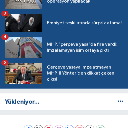
operasyon yapılacak
3
Emniyet teşkilatında sürpriz atama!
4
MHP, 'çerçeve yasa'da fire verdi:
İmzalamayan isim ortaya çıktı
5
Çerçeve yasaya imza atmayan
MHP'li Yönter’den dikkat çeken
çıkış!
Yükleniyor...