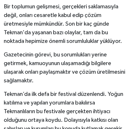
Bir toplumun gelişmesi, gerçekleri saklamasıyla
Politika
değil, onları cesaretle kabul edip çözüm
üretmesiyle mümkündür. Son bir kaç günde
Sağlık
Tekman'da yaşanan bazı olaylar, tam da bu
Spor
noktada hepimize önemli sorumluluklar yüklüyor.
Gazetecinin görevi, bu sorumlukları yerine
Yaşam
getirmek, kamuoyunun ulaşamadığı bilgilere
Çalışma Hayatı
ulaşarak onları paylaşmaktır ve çözüm üretilmesini
sağlamaktır.
Kadın
Tekman’da ilk defa bir festival düzenlendi. Yoğun
Yurt
katılıma ve yapılan yorumlara bakılırsa
Tekmanlıların bu festivale gerçekten ihtiyacı
2024 Seçim Sonuçları
olduğunu ortaya koydu. Dolayısıyla katkısı olan
şahısları ve kurumları bu konuda kutlamak gerekir.