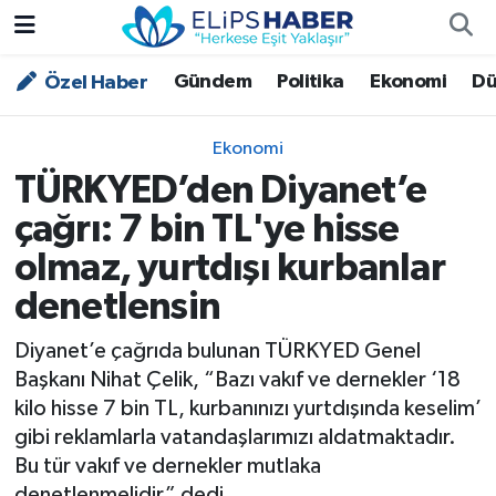
Gündem
Politika
Ekonomi
Dü
Özel Haber
Özel Haber
Nöbetçi Eczaneler
Akademi
Hava Durumu
Ekonomi
TÜRKYED’den Diyanet’e
Asayiş
Trafik Durumu
çağrı: 7 bin TL'ye hisse
Bilim - Teknoloji
Süper Lig Puan Durumu ve Fikstür
olmaz, yurtdışı kurbanlar
denetlensin
Çevre - İklim
Tüm Manşetler
Diyanet’e çağrıda bulunan TÜRKYED Genel
Dünya
Son Dakika Haberleri
Başkanı Nihat Çelik, “Bazı vakıf ve dernekler ‘18
kilo hisse 7 bin TL, kurbanınızı yurtdışında keselim’
Kültür - Sanat
gibi reklamlarla vatandaşlarımızı aldatmaktadır.
Bu tür vakıf ve dernekler mutlaka
Magazin
denetlenmelidir” dedi.