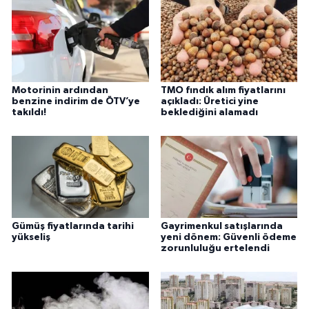
Motorinin ardından
TMO fındık alım fiyatlarını
benzine indirim de ÖTV’ye
açıkladı: Üretici yine
takıldı!
beklediğini alamadı
Gümüş fiyatlarında tarihi
Gayrimenkul satışlarında
yükseliş
yeni dönem: Güvenli ödeme
zorunluluğu ertelendi