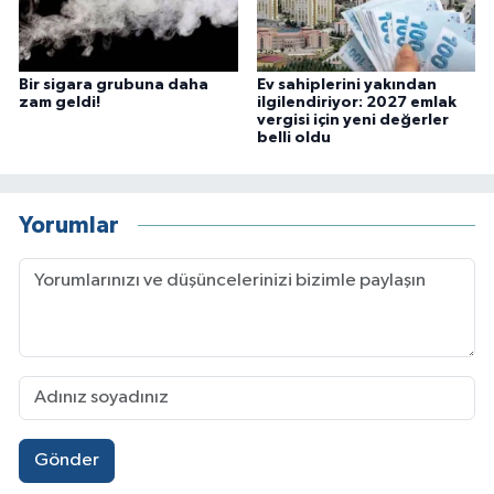
Bir sigara grubuna daha
Ev sahiplerini yakından
zam geldi!
ilgilendiriyor: 2027 emlak
vergisi için yeni değerler
belli oldu
Yorumlar
Gönder