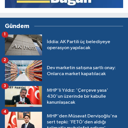
Gündem
1
İddia: AK Partili üç belediyeye
operasyon yapılacak
2
Dev marketin satışına şartlı onay:
Onlarca market kapatılacak
3
MHP'li Yıldız: 'Çerçeve yasa'
430'un üzerinde bir kabulle
kanunlaşacak
4
MHP'den Müsavat Dervişoğlu'na
sert tepki: 'FETÖ'den aldığı