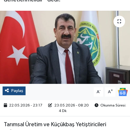
Politika
Sağlık
Spor
Yaşam
Çalışma Hayatı
Kadın
Paylaş
-
+
A
A
Yurt
22.05.2026 - 23:17
23.05.2026 - 08:20
Okunma Süresi:
4 Dk
2024 Seçim Sonuçları
Tarımsal Üretim ve Küçükbaş Yetiştiricileri