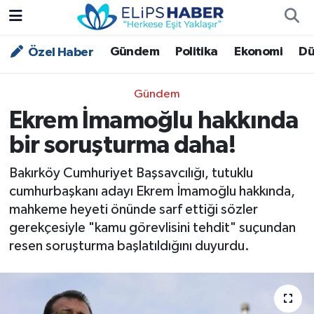
Gündem
Politika
Ekonomi
Dü
Özel Haber
Özel Haber
Nöbetçi Eczaneler
Akademi
Hava Durumu
Gündem
Ekrem İmamoğlu hakkında
Asayiş
Trafik Durumu
bir soruşturma daha!
Bilim - Teknoloji
Süper Lig Puan Durumu ve Fikstür
Bakırköy Cumhuriyet Başsavcılığı, tutuklu
cumhurbaşkanı adayı Ekrem İmamoğlu hakkında,
Çevre - İklim
Tüm Manşetler
mahkeme heyeti önünde sarf ettiği sözler
gerekçesiyle "kamu görevlisini tehdit" suçundan
Dünya
Son Dakika Haberleri
resen soruşturma başlatıldığını duyurdu.
Kültür - Sanat
Magazin