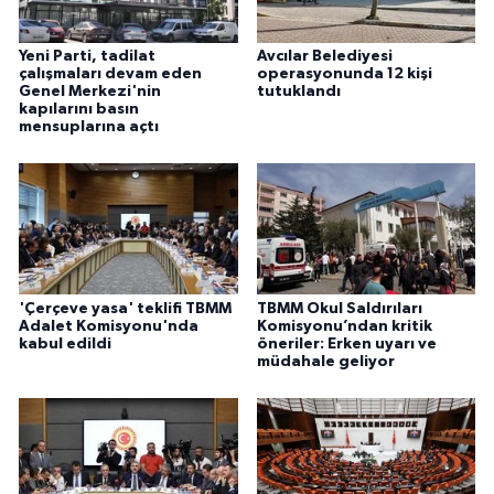
Yeni Parti, tadilat
Avcılar Belediyesi
çalışmaları devam eden
operasyonunda 12 kişi
Genel Merkezi'nin
tutuklandı
kapılarını basın
mensuplarına açtı
'Çerçeve yasa' teklifi TBMM
TBMM Okul Saldırıları
Adalet Komisyonu'nda
Komisyonu’ndan kritik
kabul edildi
öneriler: Erken uyarı ve
müdahale geliyor