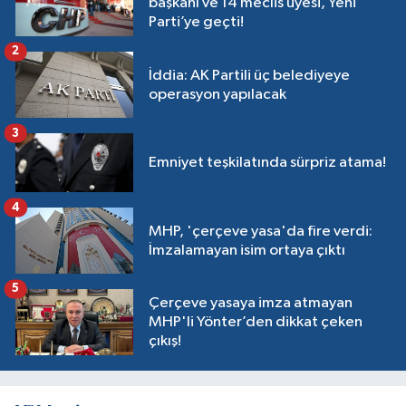
başkanı ve 14 meclis üyesi, Yeni
Parti’ye geçti!
2
İddia: AK Partili üç belediyeye
operasyon yapılacak
3
Emniyet teşkilatında sürpriz atama!
4
MHP, 'çerçeve yasa'da fire verdi:
İmzalamayan isim ortaya çıktı
5
Çerçeve yasaya imza atmayan
MHP'li Yönter’den dikkat çeken
çıkış!