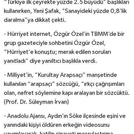
“Türkiye ilk çeyrekte yüzde 2.5 büyüdü” başlıkları
kullanırken, Yeni Şafak, “Sanayideki yüzde 0,8’lik
daralma”ya dikkat çekti.
· Hürriyet internet, Özgür Özel’in TBMM’de bir
grup gazeteciyle sohbetini Özgür Özel,
“Hürriyet'e konuştu; merak edilen soruları
yanıtladı” diye yanıltıcı başlıkla verdi.
· Milliyet’in, “Kurultay Arapsaçı” manşetinde
kullanılan “arapsaçı” sözcüğü, “ırkçı çağrışımları
olan, nefret söylemine kapı aralayan bir sözcüktü.
(Prof. Dr. Süleyman İrvan)
· Anadolu Ajansı, Aydın’ın Söke ilçesinde eşini ve
yanındaki kişiyi öldüren erkeğin videosunu
yayımlayarak, katilin cinayeti meşrulaştırma