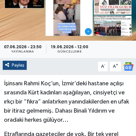
Politika
Sağlık
Spor
07.06.2026 - 23:50
19.06.2026 - 12:00
YAYINLANMA
GÜNCELLEME
Yaşam
Paylaş
-
+
A
A
Çalışma Hayatı
İşinsanı Rahmi Koç’un, İzmir’deki hastane açılışı
Kadın
sırasında Kürt kadınları aşağılayan, cinsiyetçi ve
ırkçı bir “fıkra” anlatırken yanındakilerden en ufak
Yurt
bir itiraz gelmemiş. Dahası Binali Yıldırım ve
2024 Seçim Sonuçları
oradaki herkes gülüyor...
Etraflarında gazeteciler de yok. Bir tek yerel