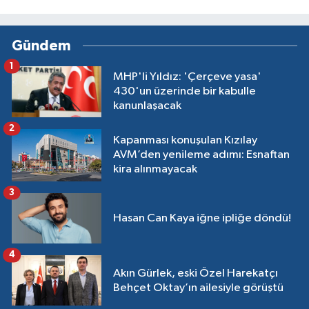
Gündem
1
MHP'li Yıldız: 'Çerçeve yasa'
430'un üzerinde bir kabulle
kanunlaşacak
2
Kapanması konuşulan Kızılay
AVM’den yenileme adımı: Esnaftan
kira alınmayacak
3
Hasan Can Kaya iğne ipliğe döndü!
4
Akın Gürlek, eski Özel Harekatçı
Behçet Oktay’ın ailesiyle görüştü