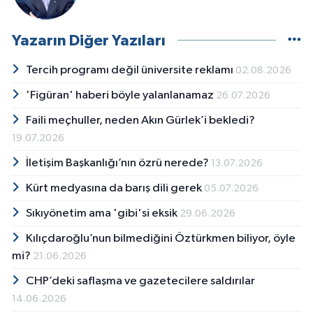
Yazarın Diğer Yazıları
Tercih programı değil üniversite reklamı
02.08.2026
'Figüran' haberi böyle yalanlanamaz
26.07.2026
Faili meçhuller, neden Akın Gürlek’i bekledi?
19.07.2026
İletişim Başkanlığı’nın özrü nerede?
13.07.2026
Kürt medyasına da barış dili gerek
05.07.2026
Sıkıyönetim ama 'gibi'si eksik
29.06.2026
Kılıçdaroğlu’nun bilmediğini Öztürkmen biliyor, öyle
mi?
21.06.2026
CHP’deki saflaşma ve gazetecilere saldırılar
14.06.2026