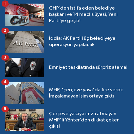
1
CHP’den istifa eden belediye
başkanı ve 14 meclis üyesi, Yeni
Parti’ye geçti!
2
İddia: AK Partili üç belediyeye
operasyon yapılacak
3
Emniyet teşkilatında sürpriz atama!
4
MHP, 'çerçeve yasa'da fire verdi:
İmzalamayan isim ortaya çıktı
5
Çerçeve yasaya imza atmayan
MHP'li Yönter’den dikkat çeken
çıkış!