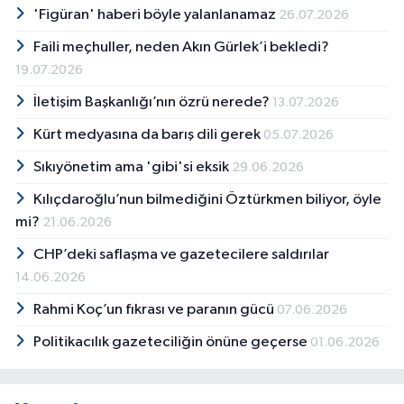
'Figüran' haberi böyle yalanlanamaz
26.07.2026
Faili meçhuller, neden Akın Gürlek’i bekledi?
19.07.2026
İletişim Başkanlığı’nın özrü nerede?
13.07.2026
Kürt medyasına da barış dili gerek
05.07.2026
Sıkıyönetim ama 'gibi'si eksik
29.06.2026
Kılıçdaroğlu’nun bilmediğini Öztürkmen biliyor, öyle
mi?
21.06.2026
CHP’deki saflaşma ve gazetecilere saldırılar
14.06.2026
Rahmi Koç’un fıkrası ve paranın gücü
07.06.2026
Politikacılık gazeteciliğin önüne geçerse
01.06.2026