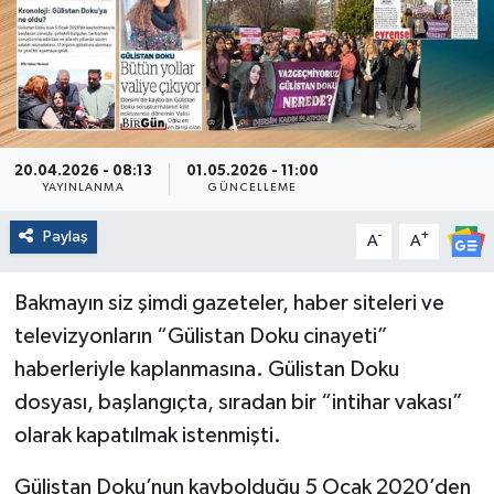
Politika
Sağlık
Spor
20.04.2026 - 08:13
01.05.2026 - 11:00
YAYINLANMA
GÜNCELLEME
Yaşam
Paylaş
-
+
A
A
Çalışma Hayatı
Bakmayın siz şimdi gazeteler, haber siteleri ve
Kadın
televizyonların “Gülistan Doku cinayeti”
haberleriyle kaplanmasına. Gülistan Doku
Yurt
dosyası, başlangıçta, sıradan bir “intihar vakası”
2024 Seçim Sonuçları
olarak kapatılmak istenmişti.
Gülistan Doku’nun kaybolduğu 5 Ocak 2020’den