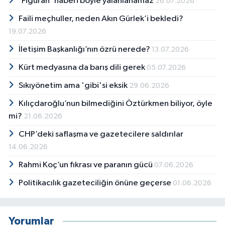
'Figüran' haberi böyle yalanlanamaz
26.07.2026
Faili meçhuller, neden Akın Gürlek’i bekledi?
19.07.2026
İletişim Başkanlığı’nın özrü nerede?
13.07.2026
Kürt medyasına da barış dili gerek
05.07.2026
Sıkıyönetim ama 'gibi'si eksik
29.06.2026
Kılıçdaroğlu’nun bilmediğini Öztürkmen biliyor, öyle
mi?
21.06.2026
CHP’deki saflaşma ve gazetecilere saldırılar
14.06.2026
Rahmi Koç’un fıkrası ve paranın gücü
07.06.2026
Politikacılık gazeteciliğin önüne geçerse
01.06.2026
Yorumlar