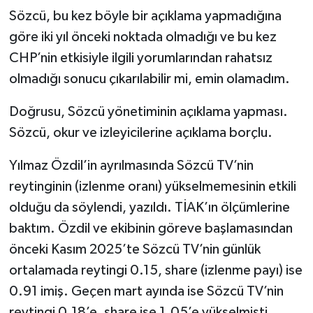
Sözcü, bu kez böyle bir açıklama yapmadığına
göre iki yıl önceki noktada olmadığı ve bu kez
CHP’nin etkisiyle ilgili yorumlarından rahatsız
olmadığı sonucu çıkarılabilir mi, emin olamadım.
Doğrusu, Sözcü yönetiminin açıklama yapması.
Sözcü, okur ve izleyicilerine açıklama borçlu.
Yılmaz Özdil’in ayrılmasında Sözcü TV’nin
reytinginin (izlenme oranı) yükselmemesinin etkili
olduğu da söylendi, yazıldı. TİAK’ın ölçümlerine
baktım. Özdil ve ekibinin göreve başlamasından
önceki Kasım 2025’te Sözcü TV’nin günlük
ortalamada reytingi 0.15, share (izlenme payı) ise
0.91 imiş. Geçen mart ayında ise Sözcü TV’nin
reytingi 0.18’e, share ise 1.05’e yükselmişti.