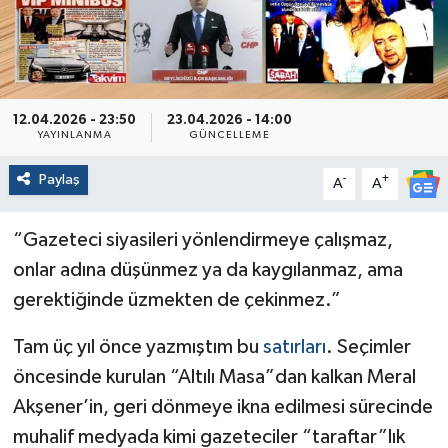
Politika
Sağlık
12.04.2026 - 23:50
23.04.2026 - 14:00
Spor
YAYINLANMA
GÜNCELLEME
Paylaş
-
+
A
A
Yaşam
“Gazeteci siyasileri yönlendirmeye çalışmaz,
Çalışma Hayatı
onlar adına düşünmez ya da kaygılanmaz, ama
Kadın
gerektiğinde üzmekten de çekinmez.”
Yurt
Tam üç yıl önce yazmıştım bu
satırları
. Seçimler
öncesinde kurulan “Altılı Masa”dan kalkan Meral
2024 Seçim Sonuçları
Akşener’in, geri dönmeye ikna edilmesi sürecinde
muhalif medyada kimi gazeteciler “taraftar”lık