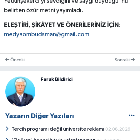
Yetkinşekerci’yi sevdiğini ve saygı duyduğu”nu
belirten özür metni yayımladı.
ELEŞTİRİ
,
ŞİKÂYET
VE
ÖNERİLERİNİZ
İÇİN
:
medyaombudsman@gmail.com
Önceki
Sonraki
Faruk Bildirici
Yazarın Diğer Yazıları
Tercih programı değil üniversite reklamı
02.08.2026