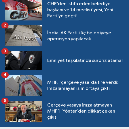
CHP’den istifa eden belediye
başkanı ve 14 meclis üyesi, Yeni
Parti’ye geçti!
2
İddia: AK Partili üç belediyeye
operasyon yapılacak
3
Emniyet teşkilatında sürpriz atama!
4
MHP, 'çerçeve yasa'da fire verdi:
İmzalamayan isim ortaya çıktı
5
Çerçeve yasaya imza atmayan
MHP'li Yönter’den dikkat çeken
çıkış!