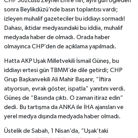
CHP Sözcüsü Zeynel Emre’nin, aynı gün öğleden
sonra Beylikdüzü’nde basın toplantısı vardı;
izleyen muhalif gazeteciler bu iddiayı sormadı!
Dahası, iktidar medyasındaki bu iddia, muhalif
medyada haber de olmadı. Orada haber
olmayınca CHP’den de açıklama yapılmadı.
Hatta AKP Uşak Milletvekili İsmail Güneş, bu
iddiayı ertesi gün TBMM’de dile getirdi; CHP
Grup Başkanvekili Ali Mahir Başarır, “İftira
atıyorsun, evrak göster, ispatla” yanıtını verdi.
Güneş de “Basında çıktı. O zaman itiraz edin”
dedi. Bu tartışma da ANKA ile İHA ajansları ve
yerel medya dışında medyada haber olmadı.
Üstelik de Sabah, 1 Nisan’da, “Uşak’taki