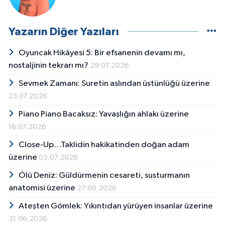
Yazarın Diğer Yazıları
Oyuncak Hikâyesi 5: Bir efsanenin devamı mı,
nostaljinin tekrarı mı?
29.07.2026
Sevmek Zamanı: Suretin aslından üstünlüğü üzerine
23.07.2026
Piano Piano Bacaksız: Yavaşlığın ahlakı üzerine
16.07.2026
Close-Up…Taklidin hakikatinden doğan adam
üzerine
05.07.2026
Ölü Deniz: Güldürmenin cesareti, susturmanın
anatomisi üzerine
27.06.2026
Ateşten Gömlek: Yıkıntıdan yürüyen insanlar üzerine
21.06.2026