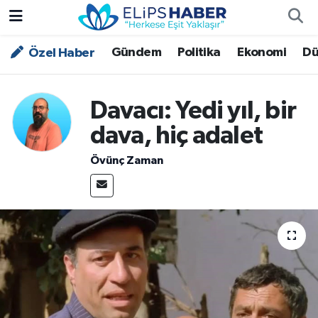
Gündem
Politika
Ekonomi
Dü
Özel Haber
Özel Haber
Nöbetçi Eczaneler
Akademi
Hava Durumu
Davacı: Yedi yıl, bir
Asayiş
Trafik Durumu
dava, hiç adalet
Övünç Zaman
Bilim - Teknoloji
Süper Lig Puan Durumu ve Fikstür
Çevre - İklim
Tüm Manşetler
Dünya
Son Dakika Haberleri
Kültür - Sanat
Magazin