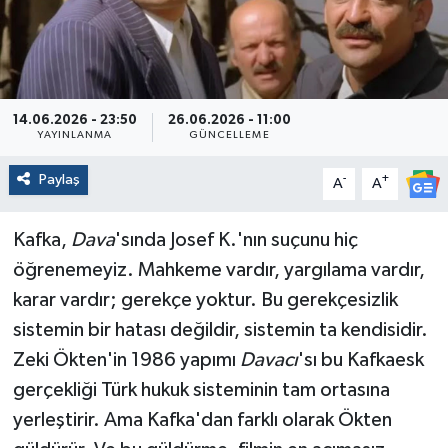
Politika
Sağlık
14.06.2026 - 23:50
26.06.2026 - 11:00
Spor
YAYINLANMA
GÜNCELLEME
Paylaş
-
+
A
A
Yaşam
Kafka,
Dava
'sında Josef K.'nın suçunu hiç
Çalışma Hayatı
öğrenemeyiz. Mahkeme vardır, yargılama vardır,
Kadın
karar vardır; gerekçe yoktur. Bu gerekçesizlik
sistemin bir hatası değildir, sistemin ta kendisidir.
Yurt
Zeki Ökten'in 1986 yapımı
Davacı
'sı bu Kafkaesk
gerçekliği Türk hukuk sisteminin tam ortasına
2024 Seçim Sonuçları
yerleştirir. Ama Kafka'dan farklı olarak Ökten