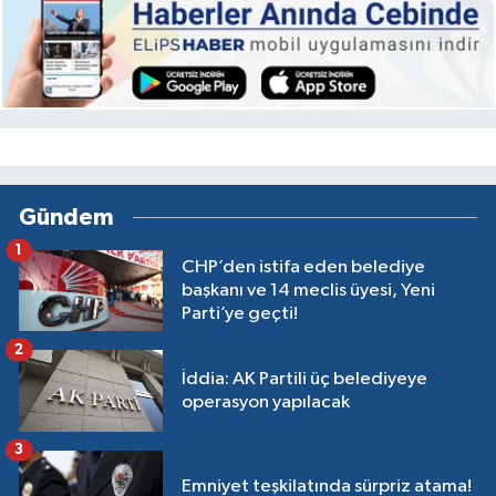
Gündem
1
CHP’den istifa eden belediye
başkanı ve 14 meclis üyesi, Yeni
Parti’ye geçti!
2
İddia: AK Partili üç belediyeye
operasyon yapılacak
3
Emniyet teşkilatında sürpriz atama!