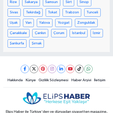
Rize
Sakarya
Samsun
Siirt
Sinop
Sivas
Tekirdağ
Tokat
Trabzon
Tunceli
Uşak
Van
Yalova
Yozgat
Zonguldak
Çanakkale
Çankırı
Çorum
İstanbul
İzmir
Şanlıurfa
Şırnak
Hakkında
Künye
Gizlilik Sözleşmesi
Haber Arşivi
İletişim
Elips Haber ile Türkiye'den ve dünyadan siyasetten magazine,