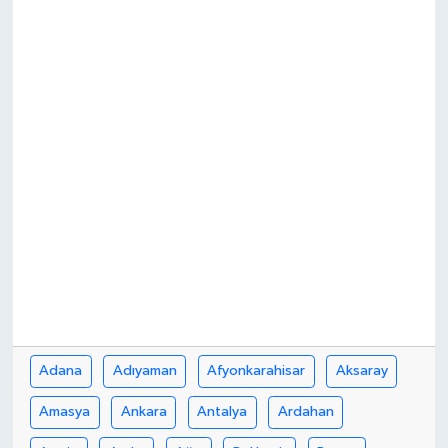
Politika
Sağlık
Spor
Yaşam
Çalışma Hayatı
Kadın
Yurt
Adana
Adıyaman
Afyonkarahisar
Aksaray
2024 Seçim Sonuçları
Amasya
Ankara
Antalya
Ardahan