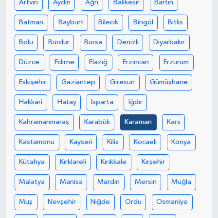
Artvin
Aydın
Ağrı
Balıkesir
Bartın
Batman
Bayburt
Bilecik
Bingöl
Bitlis
Bolu
Burdur
Bursa
Denizli
Diyarbakır
Düzce
Edirne
Elazığ
Erzincan
Erzurum
Eskişehir
Gaziantep
Giresun
Gümüşhane
Hakkari
Hatay
Isparta
Iğdır
Kahramanmaraş
Karabük
Karaman
Kars
Kastamonu
Kayseri
Kilis
Kocaeli
Konya
Kütahya
Kırklareli
Kırıkkale
Kırşehir
Malatya
Manisa
Mardin
Mersin
Muğla
Muş
Nevşehir
Niğde
Ordu
Osmaniye