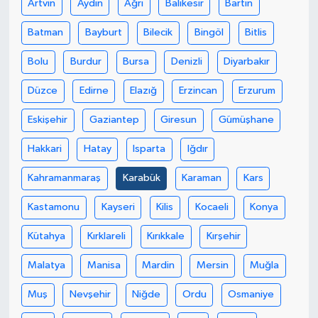
Artvin
Aydın
Ağrı
Balıkesir
Bartın
Batman
Bayburt
Bilecik
Bingöl
Bitlis
Bolu
Burdur
Bursa
Denizli
Diyarbakır
Düzce
Edirne
Elazığ
Erzincan
Erzurum
Eskişehir
Gaziantep
Giresun
Gümüşhane
Hakkari
Hatay
Isparta
Iğdır
Kahramanmaraş
Karabük
Karaman
Kars
Kastamonu
Kayseri
Kilis
Kocaeli
Konya
Kütahya
Kırklareli
Kırıkkale
Kırşehir
Malatya
Manisa
Mardin
Mersin
Muğla
Muş
Nevşehir
Niğde
Ordu
Osmaniye