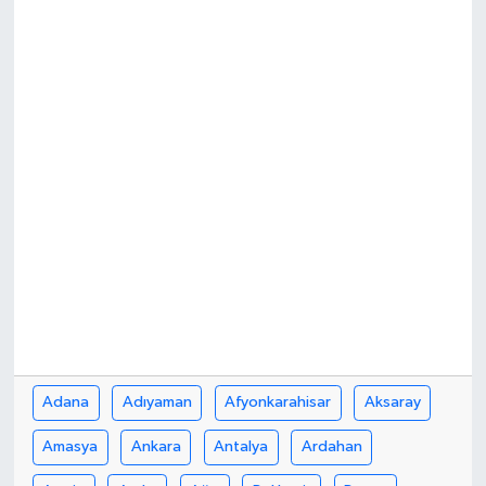
Politika
Sağlık
Spor
Yaşam
Çalışma Hayatı
Kadın
Yurt
Adana
Adıyaman
Afyonkarahisar
Aksaray
2024 Seçim Sonuçları
Amasya
Ankara
Antalya
Ardahan