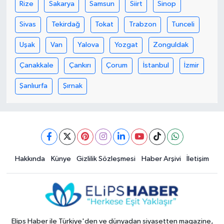
Rize
Sakarya
Samsun
Siirt
Sinop
Sivas
Tekirdağ
Tokat
Trabzon
Tunceli
Uşak
Van
Yalova
Yozgat
Zonguldak
Çanakkale
Çankırı
Çorum
İstanbul
İzmir
Şanlıurfa
Şırnak
Hakkında
Künye
Gizlilik Sözleşmesi
Haber Arşivi
İletişim
Elips Haber ile Türkiye'den ve dünyadan siyasetten magazine,