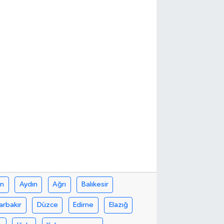
in
Aydın
Ağrı
Balıkesir
arbakır
Düzce
Edirne
Elazığ