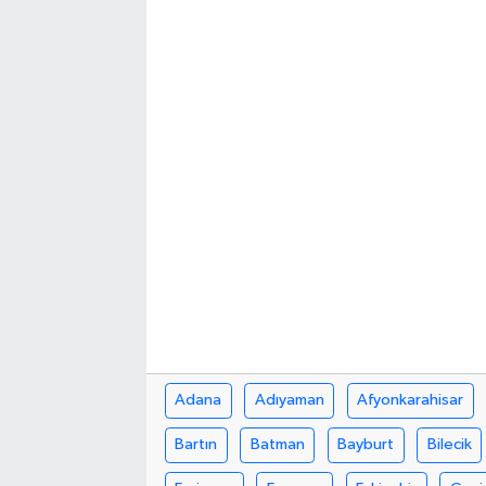
Politika
Sağlık
Spor
Yaşam
Çalışma Hayatı
Kadın
Yurt
Adana
Adıyaman
Afyonkarahisar
2024 Seçim Sonuçları
Bartın
Batman
Bayburt
Bilecik