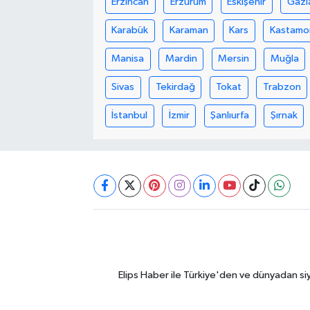
Erzincan
Erzurum
Eskişehir
Gazi
Karabük
Karaman
Kars
Kastamo
Manisa
Mardin
Mersin
Muğla
Sivas
Tekirdağ
Tokat
Trabzon
İstanbul
İzmir
Şanlıurfa
Şırnak
Elips Haber ile Türkiye'den ve dünyadan si