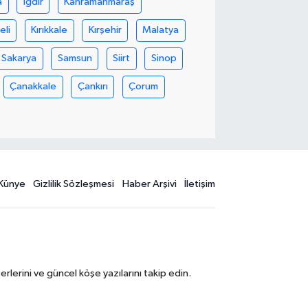
a
Iğdır
Kahramanmaraş
eli
Kırıkkale
Kırşehir
Malatya
Sakarya
Samsun
Siirt
Sinop
Çanakkale
Çankırı
Çorum
Künye
Gizlilik Sözleşmesi
Haber Arşivi
İletişim
erini ve güncel köşe yazılarını takip edin.