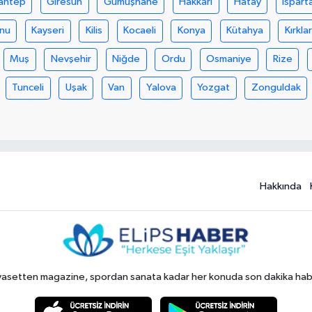
antep
Giresun
Gümüşhane
Hakkari
Hatay
Ispart
nu
Kayseri
Kilis
Kocaeli
Konya
Kütahya
Kırklar
Muş
Nevşehir
Niğde
Ordu
Osmaniye
Rize
Tunceli
Uşak
Van
Yalova
Yozgat
Zonguldak
Hakkında
yasetten magazine, spordan sanata kadar her konuda son dakika haberl