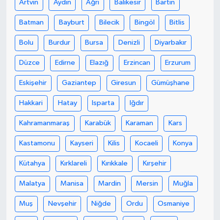
Artvin
Aydın
Ağrı
Balıkesir
Bartın
Batman
Bayburt
Bilecik
Bingöl
Bitlis
Bolu
Burdur
Bursa
Denizli
Diyarbakır
Düzce
Edirne
Elazığ
Erzincan
Erzurum
Eskişehir
Gaziantep
Giresun
Gümüşhane
Hakkari
Hatay
Isparta
Iğdır
Kahramanmaraş
Karabük
Karaman
Kars
Kastamonu
Kayseri
Kilis
Kocaeli
Konya
Kütahya
Kırklareli
Kırıkkale
Kırşehir
Malatya
Manisa
Mardin
Mersin
Muğla
Muş
Nevşehir
Niğde
Ordu
Osmaniye