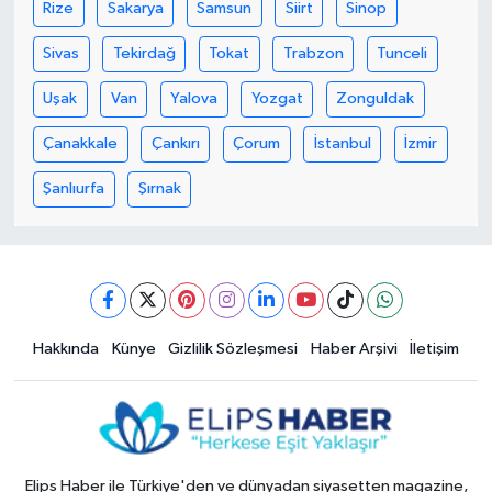
Rize
Sakarya
Samsun
Siirt
Sinop
Sivas
Tekirdağ
Tokat
Trabzon
Tunceli
Uşak
Van
Yalova
Yozgat
Zonguldak
Çanakkale
Çankırı
Çorum
İstanbul
İzmir
Şanlıurfa
Şırnak
Hakkında
Künye
Gizlilik Sözleşmesi
Haber Arşivi
İletişim
Elips Haber ile Türkiye'den ve dünyadan siyasetten magazine,