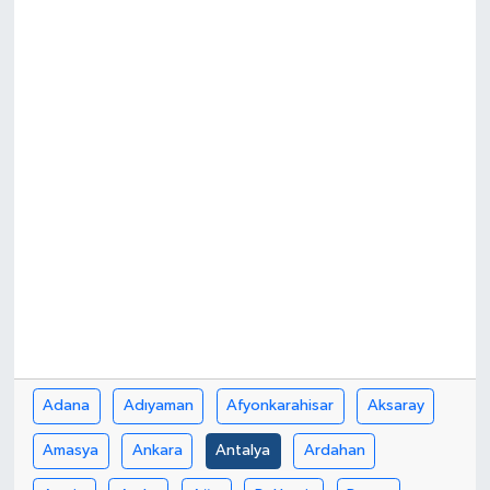
Politika
Sağlık
Spor
Yaşam
Çalışma Hayatı
Kadın
Yurt
Adana
Adıyaman
Afyonkarahisar
Aksaray
2024 Seçim Sonuçları
Amasya
Ankara
Antalya
Ardahan