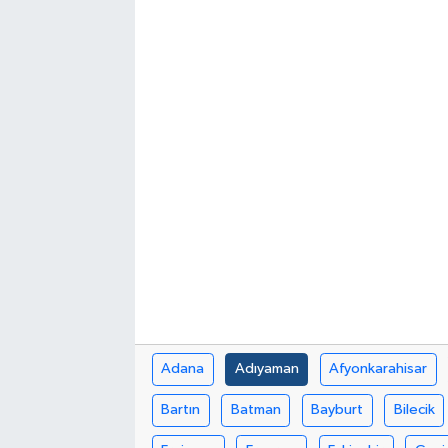
Politika
Sağlık
Spor
Yaşam
Çalışma Hayatı
Kadın
Yurt
Adana
Adıyaman
Afyonkarahisar
2024 Seçim Sonuçları
Bartın
Batman
Bayburt
Bilecik