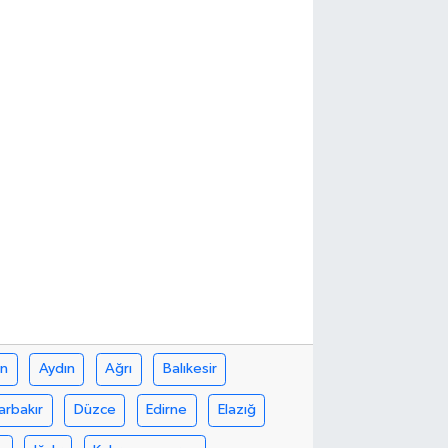
in
Aydın
Ağrı
Balıkesir
arbakır
Düzce
Edirne
Elazığ