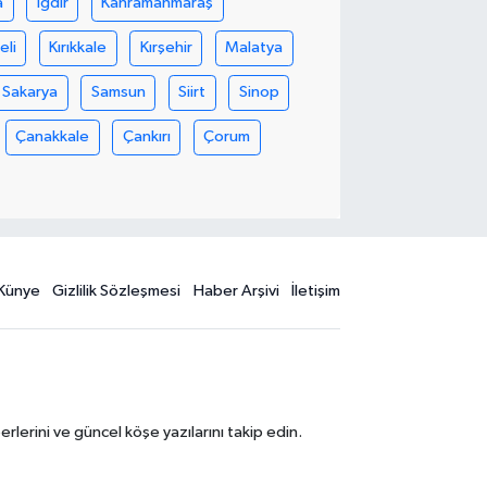
a
Iğdır
Kahramanmaraş
eli
Kırıkkale
Kırşehir
Malatya
Sakarya
Samsun
Siirt
Sinop
Çanakkale
Çankırı
Çorum
Künye
Gizlilik Sözleşmesi
Haber Arşivi
İletişim
erini ve güncel köşe yazılarını takip edin.