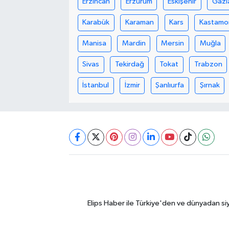
Erzincan
Erzurum
Eskişehir
Gazi
Karabük
Karaman
Kars
Kastamo
Manisa
Mardin
Mersin
Muğla
Sivas
Tekirdağ
Tokat
Trabzon
İstanbul
İzmir
Şanlıurfa
Şırnak
Elips Haber ile Türkiye'den ve dünyadan si