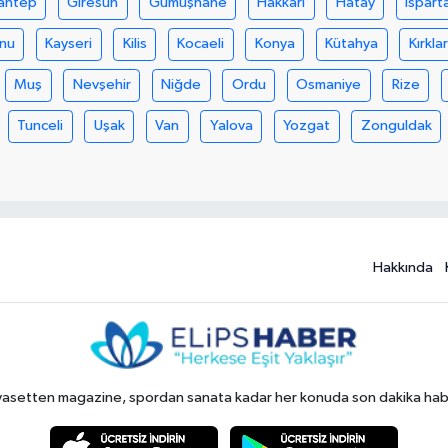
antep
Giresun
Gümüşhane
Hakkari
Hatay
Ispart
nu
Kayseri
Kilis
Kocaeli
Konya
Kütahya
Kırklar
Muş
Nevşehir
Niğde
Ordu
Osmaniye
Rize
Tunceli
Uşak
Van
Yalova
Yozgat
Zonguldak
Hakkında
yasetten magazine, spordan sanata kadar her konuda son dakika haberl