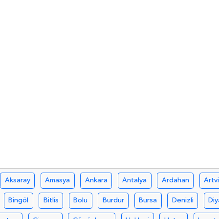
Aksaray
Amasya
Ankara
Antalya
Ardahan
Artv
Bingöl
Bitlis
Bolu
Burdur
Bursa
Denizli
Diy