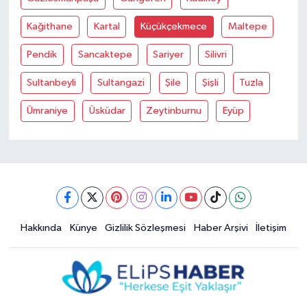
Kağithane
Kartal
Küçükçekmece
Maltepe
Pendik
Sancaktepe
Sariyer
Silivri
Sultanbeyli
Sultangazi
Şile
Şişli
Tuzla
Ümraniye
Üsküdar
Zeytinburnu
Eyüp
Hakkında
Künye
Gizlilik Sözleşmesi
Haber Arşivi
İletişim