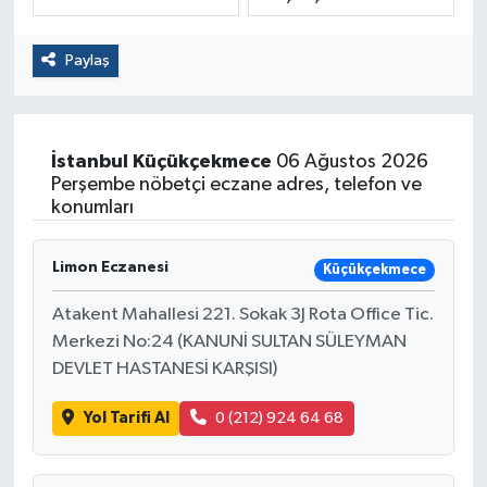
Politika
Paylaş
Sağlık
Spor
İstanbul
Küçükçekmece
06 Ağustos 2026
Perşembe nöbetçi eczane adres, telefon ve
Yaşam
konumları
Çalışma Hayatı
Limon Eczanesi
Küçükçekmece
Atakent Mahallesi 221. Sokak 3J Rota Office Tic.
Kadın
Merkezi No:24 (KANUNİ SULTAN SÜLEYMAN
DEVLET HASTANESİ KARŞISI)
Yurt
Yol Tarifi Al
0 (212) 924 64 68
2024 Seçim Sonuçları