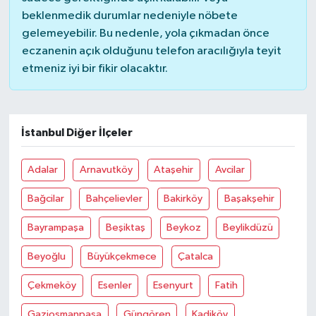
beklenmedik durumlar nedeniyle nöbete
gelemeyebilir. Bu nedenle, yola çıkmadan önce
eczanenin açık olduğunu telefon aracılığıyla teyit
etmeniz iyi bir fikir olacaktır.
İstanbul Diğer İlçeler
Adalar
Arnavutköy
Ataşehir
Avcilar
Bağcilar
Bahçelievler
Bakirköy
Başakşehir
Bayrampaşa
Beşiktaş
Beykoz
Beylikdüzü
Beyoğlu
Büyükçekmece
Çatalca
Çekmeköy
Esenler
Esenyurt
Fatih
Gaziosmanpaşa
Güngören
Kadiköy