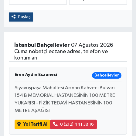
Politika
Paylaş
Sağlık
Spor
İstanbul
Bahçelievler
07 Ağustos 2026
Cuma nöbetçi eczane adres, telefon ve
Yaşam
konumları
Çalışma Hayatı
Eren Aydın Eczanesi
Bahçelievler
Siyavuşpaşa Mahallesi Adnan Kahveci Bulvarı
Kadın
154 B MEMORIAL HASTANESİNİN 100 METRE
YUKARISI - FİZİK TEDAVİ HASTANESİNİN 100
Yurt
METRE AŞAĞISI
2024 Seçim Sonuçları
Yol Tarifi Al
0 (212) 441 38 16