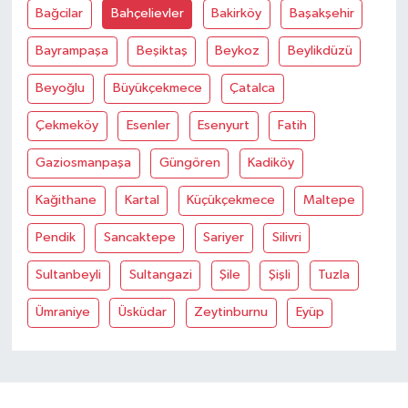
Bağcilar
Bahçelievler
Bakirköy
Başakşehir
Bayrampaşa
Beşiktaş
Beykoz
Beylikdüzü
Beyoğlu
Büyükçekmece
Çatalca
Çekmeköy
Esenler
Esenyurt
Fatih
Gaziosmanpaşa
Güngören
Kadiköy
Kağithane
Kartal
Küçükçekmece
Maltepe
Pendik
Sancaktepe
Sariyer
Silivri
Sultanbeyli
Sultangazi
Şile
Şişli
Tuzla
Ümraniye
Üsküdar
Zeytinburnu
Eyüp