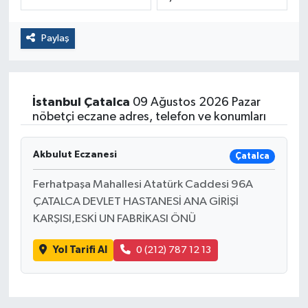
Politika
Paylaş
Sağlık
Spor
İstanbul
Çatalca
09 Ağustos 2026 Pazar
nöbetçi eczane adres, telefon ve konumları
Yaşam
Akbulut Eczanesi
Çatalca
Çalışma Hayatı
Ferhatpaşa Mahallesi Atatürk Caddesi 96A
Kadın
ÇATALCA DEVLET HASTANESİ ANA GİRİŞİ
KARŞISI,ESKİ UN FABRİKASI ÖNÜ
Yurt
Yol Tarifi Al
0 (212) 787 12 13
2024 Seçim Sonuçları