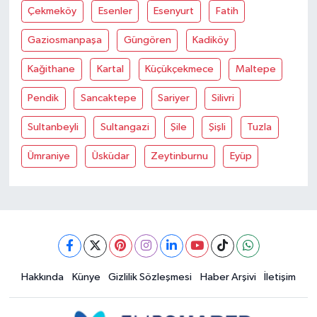
Çekmeköy
Esenler
Esenyurt
Fatih
Gaziosmanpaşa
Güngören
Kadiköy
Kağithane
Kartal
Küçükçekmece
Maltepe
Pendik
Sancaktepe
Sariyer
Silivri
Sultanbeyli
Sultangazi
Şile
Şişli
Tuzla
Ümraniye
Üsküdar
Zeytinburnu
Eyüp
Hakkında
Künye
Gizlilik Sözleşmesi
Haber Arşivi
İletişim