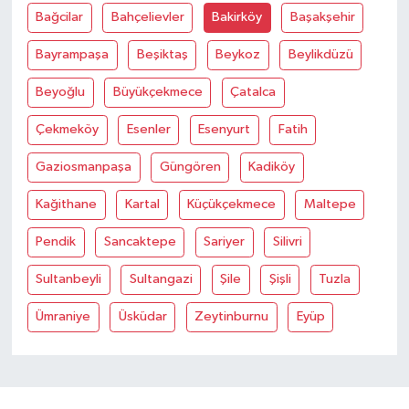
Bağcilar
Bahçelievler
Bakirköy
Başakşehir
Bayrampaşa
Beşiktaş
Beykoz
Beylikdüzü
Beyoğlu
Büyükçekmece
Çatalca
Çekmeköy
Esenler
Esenyurt
Fatih
Gaziosmanpaşa
Güngören
Kadiköy
Kağithane
Kartal
Küçükçekmece
Maltepe
Pendik
Sancaktepe
Sariyer
Silivri
Sultanbeyli
Sultangazi
Şile
Şişli
Tuzla
Ümraniye
Üsküdar
Zeytinburnu
Eyüp