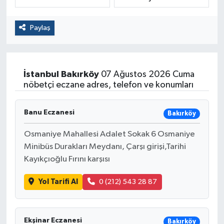
Politika
Paylaş
Sağlık
Spor
İstanbul
Bakırköy
07 Ağustos 2026 Cuma
nöbetçi eczane adres, telefon ve konumları
Yaşam
Banu Eczanesi
Bakırköy
Çalışma Hayatı
Osmaniye Mahallesi Adalet Sokak 6 Osmaniye
Kadın
Minibüs Durakları Meydanı, Çarşı girişi,Tarihi
Kayıkçıoğlu Fırını karşısı
Yurt
Yol Tarifi Al
0 (212) 543 28 87
2024 Seçim Sonuçları
Ekşinar Eczanesi
Bakırköy