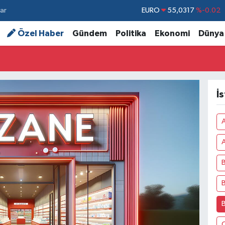
ar
STERLİN
64,2463
%0.07
GRAM ALTIN
6510.40
%0.45
Özel Haber
Gündem
Politika
Ekonomi
Dünya
BİST100
13.799
%70
BITCOIN
64.225,61
%-0.63
DOLAR
47,7143
%0.16
İ
EURO
55,0317
%-0.02
A
B
B