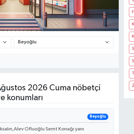
F
S
T
ğustos 2026 Cuma nöbetçi
ve konumları
Beyoğlu
ıksalın,Alev Ofluoğlu Semt Konağı yanı