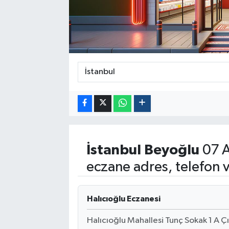
Politika
Sağlık
Spor
Yaşam
Çalışma Hayatı
İstanbul
Beyoğlu
07 A
Kadın
eczane adres, telefon 
Yurt
Halıcıoğlu Eczanesi
2024 Seçim Sonuçları
Halıcıoğlu Mahallesi Tunç Sokak 1 A Ç