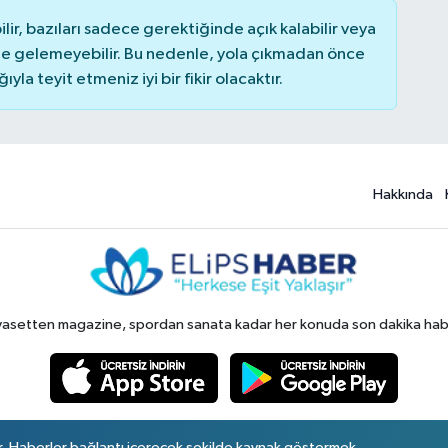
r, bazıları sadece gerektiğinde açık kalabilir veya
 gelemeyebilir. Bu nedenle, yola çıkmadan önce
la teyit etmeniz iyi bir fikir olacaktır.
Hakkında
yasetten magazine, spordan sanata kadar her konuda son dakika haberl
r. Haberler bağlantı içerecek şekilde kaynak göstermek