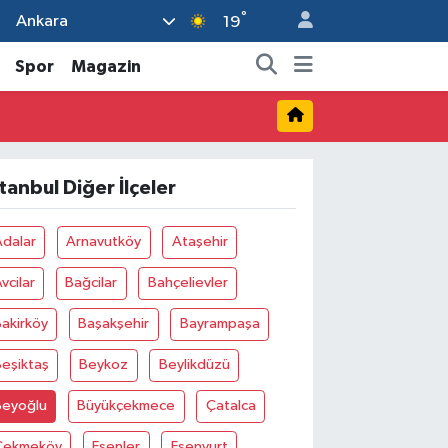
°
Ankara
19
Spor
Magazin
stanbul Diğer İlçeler
Adalar
Arnavutköy
Ataşehir
vcilar
Bağcilar
Bahçelievler
akirköy
Başakşehir
Bayrampaşa
eşiktaş
Beykoz
Beylikdüzü
Beyoğlu
Büyükçekmece
Çatalca
Çekmeköy
Esenler
Esenyurt