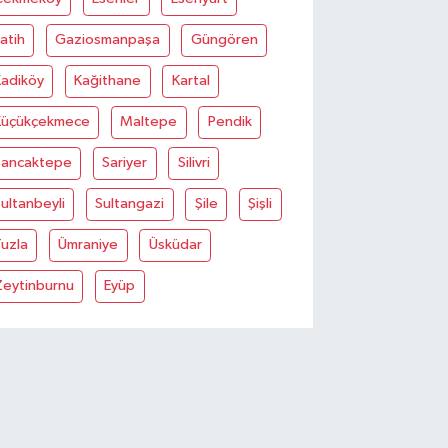
atih
Gaziosmanpaşa
Güngören
Kadiköy
Kağithane
Kartal
Küçükçekmece
Maltepe
Pendik
Sancaktepe
Sariyer
Silivri
ultanbeyli
Sultangazi
Şile
Şişli
uzla
Ümraniye
Üsküdar
Zeytinburnu
Eyüp