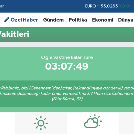
ar
STERLİN
64,1897
%0.02
GRAM ALTIN
6574.81
%1.44
Özel Haber
Gündem
Politika
Ekonomi
Dünya
BİST100
13.887
%64
akitleri
BITCOIN
64.360,53
%-0.76
DOLAR
47,7069
%0.17
Öğle vaktine kalan süre
EURO
55,0265
%0.01
03:07:48
Ey Rabbimiz, bizi (Cehennem'den) çıkar, (tekrar dünyaya gönder ki) yapt
bir kimsenin düşüneceği kadar ömür vermedik mi ki? Hem size Cehennem
(Fâtır Sûresi, 37)