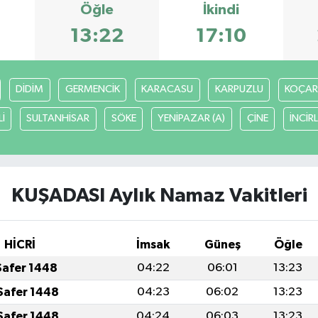
Öğle
İkindi
13:22
17:10
DİDİM
GERMENCİK
KARACASU
KARPUZLU
KOÇAR
İ
SULTANHİSAR
SÖKE
YENİPAZAR (A)
ÇİNE
İNCİR
KUŞADASI Aylık Namaz Vakitleri
HİCRİ
İmsak
Güneş
Öğle
Safer 1448
04:22
06:01
13:23
Safer 1448
04:23
06:02
13:23
Safer 1448
04:24
06:03
13:23