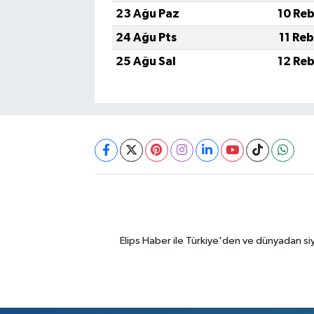
23 Ağu Paz
10 Reb
24 Ağu Pts
11 Reb
25 Ağu Sal
12 Reb
Elips Haber ile Türkiye'den ve dünyadan si