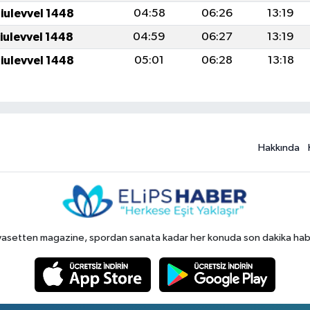
iulevvel 1448
04:58
06:26
13:19
iulevvel 1448
04:59
06:27
13:19
iulevvel 1448
05:01
06:28
13:18
Hakkında
yasetten magazine, spordan sanata kadar her konuda son dakika haberl