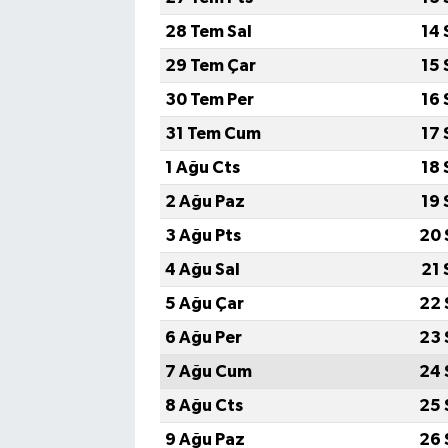
28 Tem Sal
14 
29 Tem Çar
15 
30 Tem Per
16 
31 Tem Cum
17 
1 Ağu Cts
18 
2 Ağu Paz
19 
3 Ağu Pts
20 
4 Ağu Sal
21 
5 Ağu Çar
22 
6 Ağu Per
23 
7 Ağu Cum
24 
8 Ağu Cts
25 
9 Ağu Paz
26 