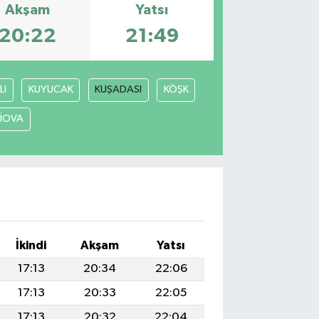
Akşam
Yatsı
20:22
21:49
LI
KUYUCAK
KUŞADASI
KÖŞK
LİOVA
İkindi
Akşam
Yatsı
17:13
20:34
22:06
17:13
20:33
22:05
17:13
20:32
22:04