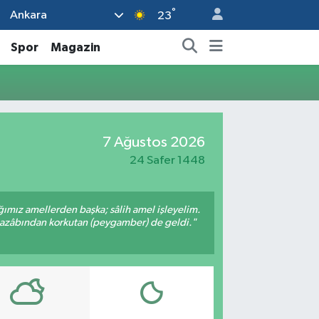
°
Ankara
23
Spor
Magazin
7 Ağustos 2026
24 Safer 1448
ığımız amellerden başka; sâlih amel işleyelim.
 azâbından korkutan (peygamber) de geldi."