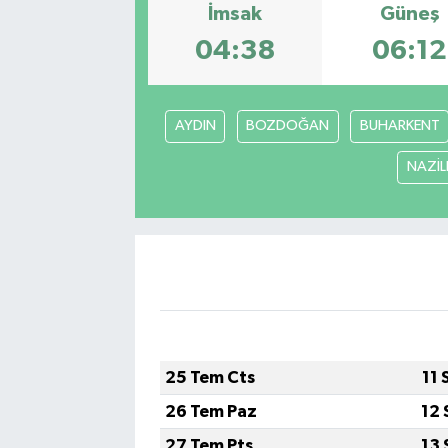
İmsak
Güneş
Politika
04:38
06:12
Sağlık
AYDIN
BOZDOĞAN
BUHARKENT
Spor
NAZİLL
Yaşam
Çalışma Hayatı
Kadın
Yurt
25 Tem Cts
11 
2024 Seçim Sonuçları
26 Tem Paz
12 
27 Tem Pts
13 