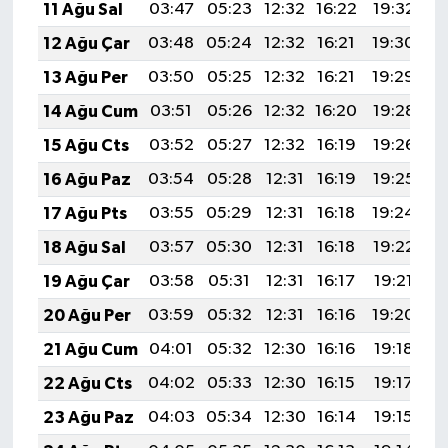
11 Ağu Sal
03:47
05:23
12:32
16:22
19:32
2
12 Ağu Çar
03:48
05:24
12:32
16:21
19:30
2
13 Ağu Per
03:50
05:25
12:32
16:21
19:29
2
14 Ağu Cum
03:51
05:26
12:32
16:20
19:28
2
15 Ağu Cts
03:52
05:27
12:32
16:19
19:26
2
16 Ağu Paz
03:54
05:28
12:31
16:19
19:25
2
17 Ağu Pts
03:55
05:29
12:31
16:18
19:24
2
18 Ağu Sal
03:57
05:30
12:31
16:18
19:22
2
19 Ağu Çar
03:58
05:31
12:31
16:17
19:21
2
20 Ağu Per
03:59
05:32
12:31
16:16
19:20
2
21 Ağu Cum
04:01
05:32
12:30
16:16
19:18
2
22 Ağu Cts
04:02
05:33
12:30
16:15
19:17
2
23 Ağu Paz
04:03
05:34
12:30
16:14
19:15
2