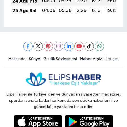
24 Ağu Pts
04:05
05:35
12:30
16:13
19:14
2
25 Ağu Sal
04:06
05:36
12:29
16:13
19:12
2
Hakkında
Künye
Gizlilik Sözleşmesi
Haber Arşivi
İletişim
Elips Haber ile Türkiye'den ve dünyadan siyasetten magazine,
spordan sanata kadar her konuda son dakika haberlerini ve
güncel köşe yazılarını takip edin.