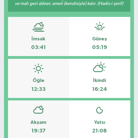
ve malı geri döner, ameli (kendisiyle) kalır. (Hadis-i şerif)
Politika
Sağlık
İmsak
Güneş
Spor
03:41
05:19
Yaşam
Çalışma Hayatı
Öğle
İkindi
12:33
16:24
Kadın
Yurt
2024 Seçim Sonuçları
Akşam
Yatsı
19:37
21:08