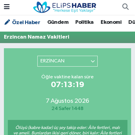
Gündem
Politika
Ekonomi
Dü
Özel Haber
Özel Haber
Nöbetçi Eczaneler
Erzincan Namaz Vakitleri
Akademi
Hava Durumu
Asayiş
Trafik Durumu
ERZİNCAN
Bilim - Teknoloji
Süper Lig Puan Durumu ve Fikstür
Öğle vaktine kalan süre
07:13:18
Çevre - İklim
Tüm Manşetler
Dünya
Son Dakika Haberleri
7 Ağustos 2026
24 Safer 1448
Kültür - Sanat
Ölüyü (kabre kadar) üç şey takip eder: Âile fertleri, malı
Magazin
ve ameli. Bunlardan ikisi geri döner, biri kalır: Âile fertleri