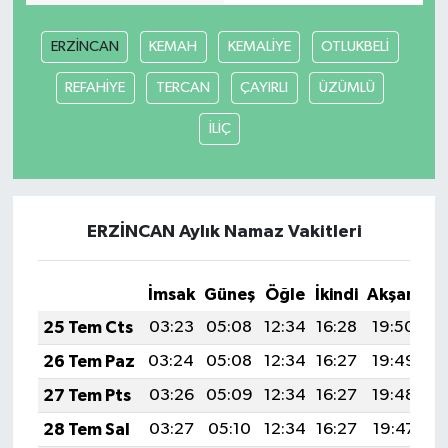
ERZİNCAN
KEMAH
KEMALİYE
OTLUKBELİ
REFAHİYE
TERCAN
ÇAYIRLI
ÜZÜMLÜ
İLİÇ
ERZİNCAN Aylık Namaz Vakitleri
İmsak
Güneş
Öğle
İkindi
Akşam
Y
25 Tem Cts
03:23
05:08
12:34
16:28
19:50
2
26 Tem Paz
03:24
05:08
12:34
16:27
19:49
2
27 Tem Pts
03:26
05:09
12:34
16:27
19:48
2
28 Tem Sal
03:27
05:10
12:34
16:27
19:47
2