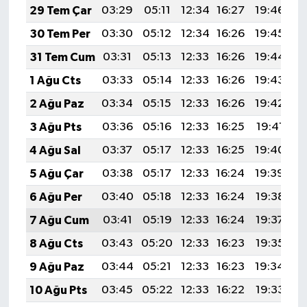
29 Tem Çar
03:29
05:11
12:34
16:27
19:46
2
30 Tem Per
03:30
05:12
12:34
16:26
19:45
2
31 Tem Cum
03:31
05:13
12:33
16:26
19:44
2
1 Ağu Cts
03:33
05:14
12:33
16:26
19:43
2
2 Ağu Paz
03:34
05:15
12:33
16:26
19:42
2
3 Ağu Pts
03:36
05:16
12:33
16:25
19:41
2
4 Ağu Sal
03:37
05:17
12:33
16:25
19:40
2
5 Ağu Çar
03:38
05:17
12:33
16:24
19:39
2
6 Ağu Per
03:40
05:18
12:33
16:24
19:38
2
7 Ağu Cum
03:41
05:19
12:33
16:24
19:37
2
8 Ağu Cts
03:43
05:20
12:33
16:23
19:35
2
9 Ağu Paz
03:44
05:21
12:33
16:23
19:34
2
10 Ağu Pts
03:45
05:22
12:33
16:22
19:33
2