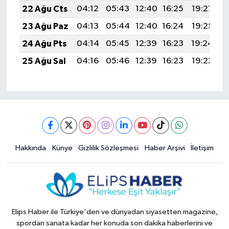
22 Ağu Cts
04:12
05:43
12:40
16:25
19:27
2
23 Ağu Paz
04:13
05:44
12:40
16:24
19:25
2
24 Ağu Pts
04:14
05:45
12:39
16:23
19:24
2
25 Ağu Sal
04:16
05:46
12:39
16:23
19:22
2
Hakkında
Künye
Gizlilik Sözleşmesi
Haber Arşivi
İletişim
Elips Haber ile Türkiye'den ve dünyadan siyasetten magazine,
spordan sanata kadar her konuda son dakika haberlerini ve