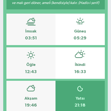
ve malı geri döner, ameli (kendisiyle) kalır. (Hadis-i şerif)
Politika
Sağlık
İmsak
Güneş
Spor
03:51
05:29
Yaşam
Çalışma Hayatı
Öğle
İkindi
12:43
16:33
Kadın
Yurt
2024 Seçim Sonuçları
Akşam
Yatsı
19:46
21:18