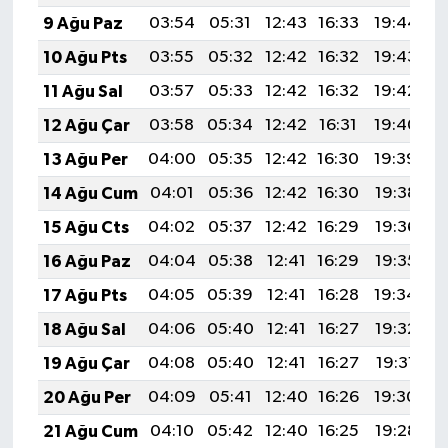
9 Ağu Paz
03:54
05:31
12:43
16:33
19:44
2
10 Ağu Pts
03:55
05:32
12:42
16:32
19:43
2
11 Ağu Sal
03:57
05:33
12:42
16:32
19:42
2
12 Ağu Çar
03:58
05:34
12:42
16:31
19:40
2
13 Ağu Per
04:00
05:35
12:42
16:30
19:39
2
14 Ağu Cum
04:01
05:36
12:42
16:30
19:38
2
15 Ağu Cts
04:02
05:37
12:42
16:29
19:36
2
16 Ağu Paz
04:04
05:38
12:41
16:29
19:35
2
17 Ağu Pts
04:05
05:39
12:41
16:28
19:34
2
18 Ağu Sal
04:06
05:40
12:41
16:27
19:32
2
19 Ağu Çar
04:08
05:40
12:41
16:27
19:31
2
20 Ağu Per
04:09
05:41
12:40
16:26
19:30
2
21 Ağu Cum
04:10
05:42
12:40
16:25
19:28
2