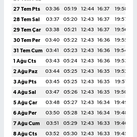
27 Tem Pts
03:36
05:19
12:44
16:37
19:58
2
28 Tem Sal
03:37
05:20
12:43
16:37
19:57
2
29 Tem Çar
03:38
05:21
12:43
16:37
19:56
2
30 Tem Per
03:40
05:22
12:43
16:36
19:55
2
31 Tem Cum
03:41
05:23
12:43
16:36
19:54
2
1 Ağu Cts
03:43
05:24
12:43
16:36
19:53
2
2 Ağu Paz
03:44
05:25
12:43
16:35
19:52
2
3 Ağu Pts
03:45
05:25
12:43
16:35
19:51
2
4 Ağu Sal
03:47
05:26
12:43
16:35
19:50
2
5 Ağu Çar
03:48
05:27
12:43
16:34
19:49
2
6 Ağu Per
03:50
05:28
12:43
16:34
19:48
2
7 Ağu Cum
03:51
05:29
12:43
16:33
19:46
2
8 Ağu Cts
03:52
05:30
12:43
16:33
19:45
2