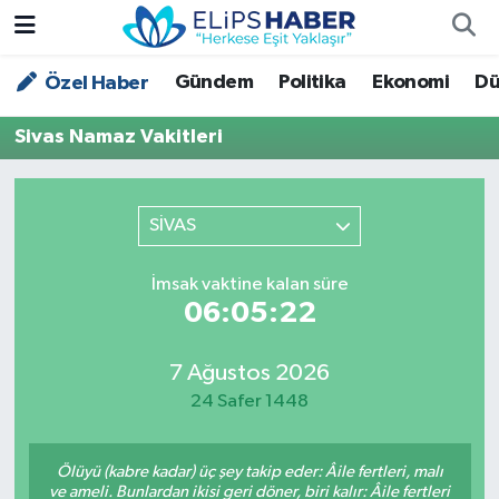
Gündem
Politika
Ekonomi
Dü
Özel Haber
Özel Haber
Nöbetçi Eczaneler
Sivas Namaz Vakitleri
Akademi
Hava Durumu
Asayiş
Trafik Durumu
SİVAS
Bilim - Teknoloji
Süper Lig Puan Durumu ve Fikstür
İmsak vaktine kalan süre
06:05:22
Çevre - İklim
Tüm Manşetler
Dünya
Son Dakika Haberleri
7 Ağustos 2026
24 Safer 1448
Kültür - Sanat
Ölüyü (kabre kadar) üç şey takip eder: Âile fertleri, malı
Magazin
ve ameli. Bunlardan ikisi geri döner, biri kalır: Âile fertleri