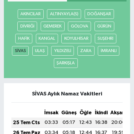
AKINCILAR
ALTINYAYLA(S)
DOĞANŞAR
DİVRİĞİ
GEMEREK
GÖLOVA
GÜRÜN
HAFİK
KANGAL
KOYULHİSAR
SUŞEHRİ
SİVAS
ULAŞ
YILDIZELİ
ZARA
İMRANLI
ŞARKIŞLA
SİVAS Aylık Namaz Vakitleri
İmsak
Güneş
Öğle
İkindi
Akşam
Y
25 Tem Cts
03:33
05:17
12:43
16:38
20:00
2
26 Tem Paz
03:34
05:18
12:44
16:37
19:59
2