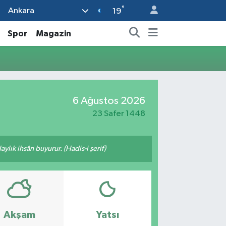
°
Ankara
19
Spor
Magazin
6 Ağustos 2026
23 Safer 1448
ylık ihsân buyurur. (Hadis-i şerif)
Akşam
Yatsı