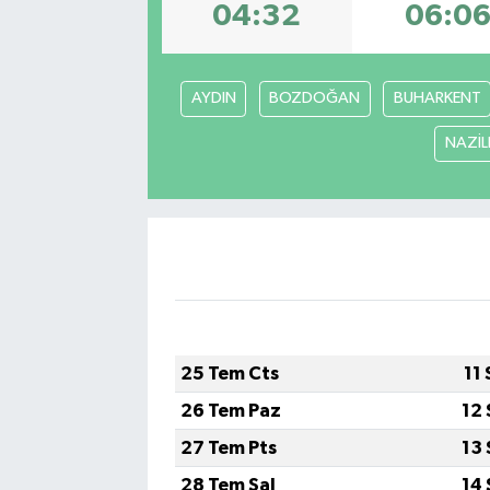
04:32
06:0
Politika
Sağlık
AYDIN
BOZDOĞAN
BUHARKENT
NAZİLL
Spor
Yaşam
Çalışma Hayatı
Kadın
Yurt
25 Tem Cts
11
26 Tem Paz
12 
2024 Seçim Sonuçları
27 Tem Pts
13 
28 Tem Sal
14 