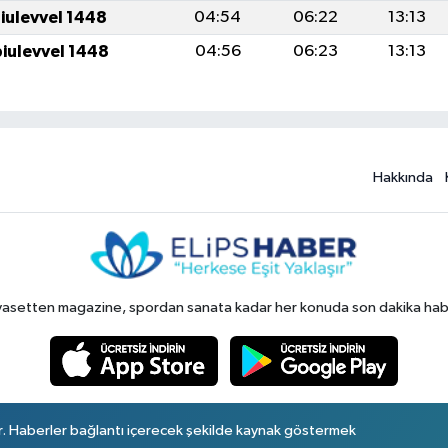
biulevvel 1448
04:54
06:22
13:13
iulevvel 1448
04:56
06:23
13:13
Hakkında
yasetten magazine, spordan sanata kadar her konuda son dakika haberl
r. Haberler bağlantı içerecek şekilde kaynak göstermek