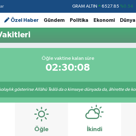
ar
GRAM ALTIN
6527.85
%0.54
BİST100
13.703
%11
Özel Haber
Gündem
Politika
Ekonomi
Dünya
BITCOIN
64.927,78
%1.32
akitleri
DOLAR
47,5894
%0.08
EURO
55,0398
%-0.02
Öğle vaktine kalan süre
STERLİN
64,1581
%0.16
02:30:08
 kolaylık gösterirse Allâhü Teâlâ da o kimseye dünyada da, âhirette de kola
Öğle
İkindi