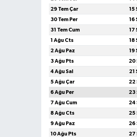
29 Tem Çar
15 
30 Tem Per
16 
31 Tem Cum
17 
1 Ağu Cts
18 
2 Ağu Paz
19 
3 Ağu Pts
20 
4 Ağu Sal
21 
5 Ağu Çar
22 
6 Ağu Per
23 
7 Ağu Cum
24 
8 Ağu Cts
25 
9 Ağu Paz
26 
10 Ağu Pts
27 