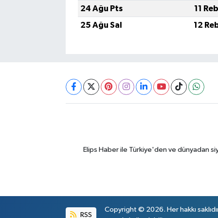
24 Ağu Pts
11 Re
25 Ağu Sal
12 Reb
Elips Haber ile Türkiye'den ve dünyadan si
Copyright © 2026. Her hakkı saklıdı
RSS