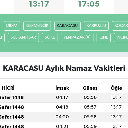
6
13:17
17:05
DİDİM
GERMENCİK
KARACASU
KARPUZLU
KOÇAR
İ
SULTANHİSAR
SÖKE
YENİPAZAR (A)
ÇİNE
İNCİR
KARACASU Aylık Namaz Vakitleri
HİCRİ
İmsak
Güneş
Öğle
 Safer 1448
04:17
05:56
13:17
Safer 1448
04:18
05:57
13:17
Safer 1448
04:20
05:58
13:17
Safer 1448
04:21
05:59
13:17