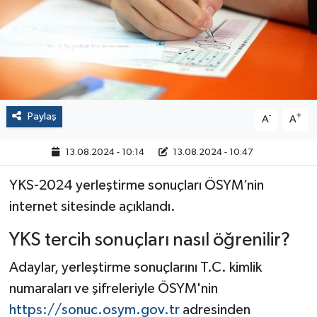
Politika
Sağlık
Spor
Paylaş
-
+
A
A
Yaşam
13.08.2024 - 10:14
13.08.2024 - 10:47
Çalışma Hayatı
YKS-2024 yerleştirme sonuçları ÖSYM’nin
internet sitesinde açıklandı.
Kadın
YKS tercih sonuçları nasıl öğrenilir?
Yurt
Adaylar, yerleştirme sonuçlarını T.C. kimlik
2024 Seçim Sonuçları
numaraları ve şifreleriyle ÖSYM'nin
https://sonuc.osym.gov.tr
adresinden