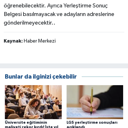
öğrenebilecektir. Ayrıca Yerleştirme Sonuç
Belgesi basılmayacak ve adayların adreslerine
gönderilmeyecektir..
Kaynak:
Haber Merkezi
Bunlar da ilginizi çekebilir
Üniversite eğitiminin
LGS yerleştirme sonuçları
maliyeti rekor kırdı! İşte yıl
açıklandı