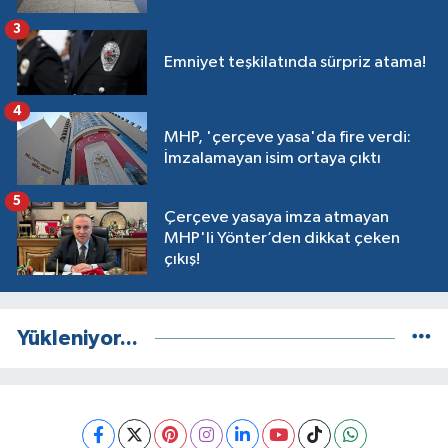
3
Emniyet teşkilatında sürpriz atama!
4
MHP, 'çerçeve yasa'da fire verdi:
İmzalamayan isim ortaya çıktı
5
Çerçeve yasaya imza atmayan
MHP'li Yönter’den dikkat çeken
çıkış!
Yükleniyor...