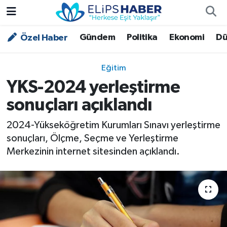
Gündem
Politika
Ekonomi
Dü
Özel Haber
Özel Haber
Nöbetçi Eczaneler
Akademi
Hava Durumu
Eğitim
YKS-2024 yerleştirme
Asayiş
Trafik Durumu
sonuçları açıklandı
Bilim - Teknoloji
Süper Lig Puan Durumu ve Fikstür
2024-Yükseköğretim Kurumları Sınavı yerleştirme
sonuçları, Ölçme, Seçme ve Yerleştirme
Çevre - İklim
Tüm Manşetler
Merkezinin internet sitesinden açıklandı.
Dünya
Son Dakika Haberleri
Kültür - Sanat
Magazin