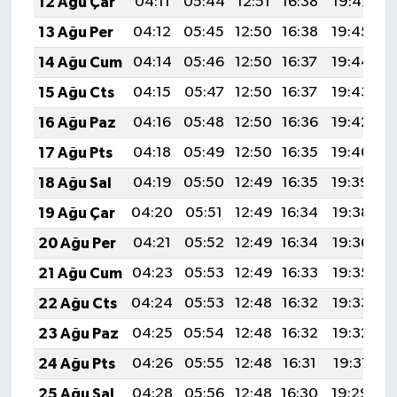
12 Ağu Çar
04:11
05:44
12:51
16:38
19:47
2
13 Ağu Per
04:12
05:45
12:50
16:38
19:45
2
14 Ağu Cum
04:14
05:46
12:50
16:37
19:44
2
15 Ağu Cts
04:15
05:47
12:50
16:37
19:43
2
16 Ağu Paz
04:16
05:48
12:50
16:36
19:42
2
17 Ağu Pts
04:18
05:49
12:50
16:35
19:40
2
18 Ağu Sal
04:19
05:50
12:49
16:35
19:39
2
19 Ağu Çar
04:20
05:51
12:49
16:34
19:38
2
20 Ağu Per
04:21
05:52
12:49
16:34
19:36
2
21 Ağu Cum
04:23
05:53
12:49
16:33
19:35
2
22 Ağu Cts
04:24
05:53
12:48
16:32
19:33
2
23 Ağu Paz
04:25
05:54
12:48
16:32
19:32
2
24 Ağu Pts
04:26
05:55
12:48
16:31
19:31
2
25 Ağu Sal
04:28
05:56
12:48
16:30
19:29
2