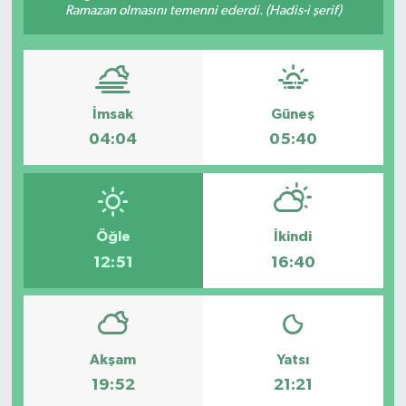
Ramazan olmasını temenni ederdi. (Hadis-i şerif)
Politika
Sağlık
İmsak
Güneş
Spor
04:04
05:40
Yaşam
Çalışma Hayatı
Öğle
İkindi
12:51
16:40
Kadın
Yurt
2024 Seçim Sonuçları
Akşam
Yatsı
19:52
21:21