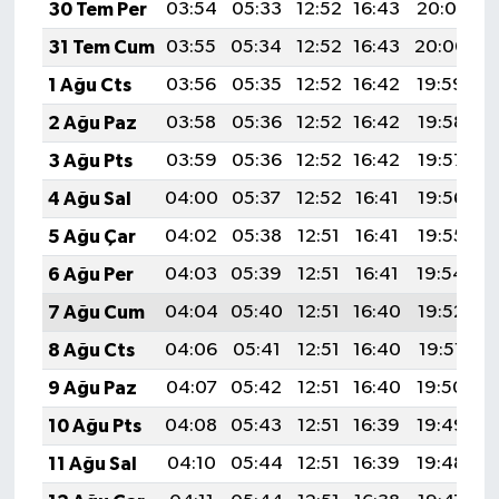
30 Tem Per
03:54
05:33
12:52
16:43
20:01
2
31 Tem Cum
03:55
05:34
12:52
16:43
20:00
2
1 Ağu Cts
03:56
05:35
12:52
16:42
19:59
2
2 Ağu Paz
03:58
05:36
12:52
16:42
19:58
2
3 Ağu Pts
03:59
05:36
12:52
16:42
19:57
2
4 Ağu Sal
04:00
05:37
12:52
16:41
19:56
2
5 Ağu Çar
04:02
05:38
12:51
16:41
19:55
2
6 Ağu Per
04:03
05:39
12:51
16:41
19:54
2
7 Ağu Cum
04:04
05:40
12:51
16:40
19:52
2
8 Ağu Cts
04:06
05:41
12:51
16:40
19:51
2
9 Ağu Paz
04:07
05:42
12:51
16:40
19:50
2
10 Ağu Pts
04:08
05:43
12:51
16:39
19:49
2
11 Ağu Sal
04:10
05:44
12:51
16:39
19:48
2