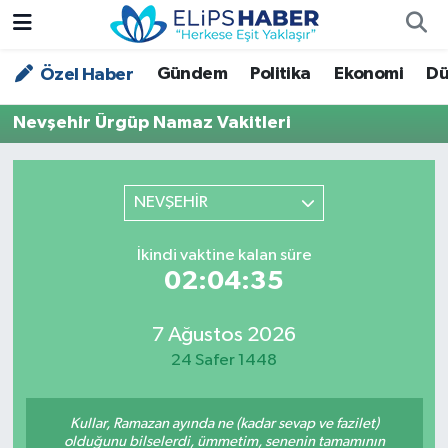
Gündem
Politika
Ekonomi
Dü
Özel Haber
Özel Haber
Nöbetçi Eczaneler
Nevşehir Ürgüp Namaz Vakitleri
Akademi
Hava Durumu
Asayiş
Trafik Durumu
NEVŞEHİR
Bilim - Teknoloji
Süper Lig Puan Durumu ve Fikstür
İkindi vaktine kalan süre
02:04:34
Çevre - İklim
Tüm Manşetler
Dünya
Son Dakika Haberleri
7 Ağustos 2026
24 Safer 1448
Kültür - Sanat
Kullar, Ramazan ayında ne (kadar sevap ve fazilet)
Magazin
olduğunu bilselerdi, ümmetim, senenin tamamının