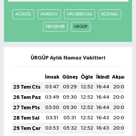
ACIGÖL
AVANOS
HACIBEKTAŞ
KOZAKLI
NEVŞEHİR
ÜRGÜP
ÜRGÜP Aylık Namaz Vakitleri
İmsak
Güneş
Öğle
İkindi
Akşam
Y
25 Tem Cts
03:47
05:29
12:52
16:44
20:05
2
26 Tem Paz
03:49
05:30
12:52
16:44
20:04
2
27 Tem Pts
03:50
05:30
12:52
16:44
20:03
2
28 Tem Sal
03:51
05:31
12:52
16:43
20:03
2
29 Tem Çar
03:53
05:32
12:52
16:43
20:02
2