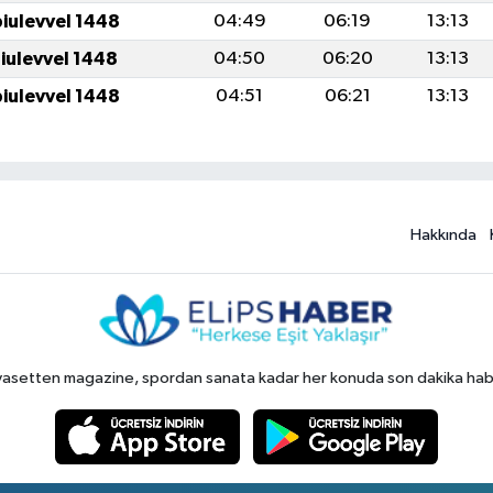
iulevvel 1448
04:49
06:19
13:13
biulevvel 1448
04:50
06:20
13:13
iulevvel 1448
04:51
06:21
13:13
Hakkında
yasetten magazine, spordan sanata kadar her konuda son dakika haberl