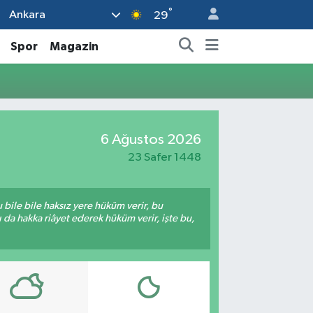
°
Ankara
29
Spor
Magazin
6 Ağustos 2026
23 Safer 1448
bile bile haksız yere hüküm verir, bu
da hakka riâyet ederek hüküm verir, işte bu,