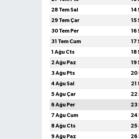
28 Tem Sal
14 
29 Tem Çar
15 
30 Tem Per
16 
31 Tem Cum
17 
1 Ağu Cts
18 
2 Ağu Paz
19 
3 Ağu Pts
20 
4 Ağu Sal
21 
5 Ağu Çar
22 
6 Ağu Per
23 
7 Ağu Cum
24 
8 Ağu Cts
25 
9 Ağu Paz
26 