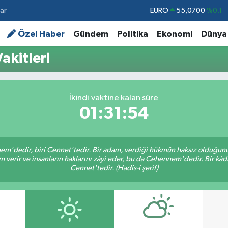
ar
STERLİN
64,2438
%0.21
GRAM ALTIN
6518.23
%0.39
Özel Haber
Gündem
Politika
Ekonomi
Dünya
BİST100
13.768
%48
akitleri
BITCOIN
64.602,05
%0.69
DOLAR
47,5986
%0.06
İkindi vaktine kalan süre
EURO
55,0700
%0.1
01:31:53
nem'dedir, biri Cennet'tedir. Bir adam, verdiği hükmün haksız olduğunu 
verir ve insanların haklarını zâyi eder, bu da Cehennem'dedir. Bir kâdı 
Cennet'tedir. (Hadis-i şerif)