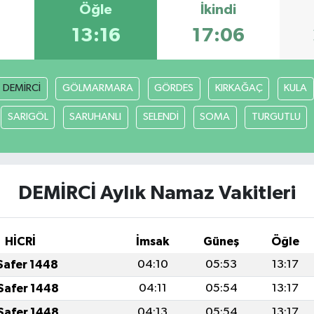
Öğle
İkindi
3
13:16
17:06
DEMİRCİ
GÖLMARMARA
GÖRDES
KIRKAĞAÇ
KULA
SARIGÖL
SARUHANLI
SELENDİ
SOMA
TURGUTLU
DEMİRCİ Aylık Namaz Vakitleri
HİCRİ
İmsak
Güneş
Öğle
 Safer 1448
04:10
05:53
13:17
Safer 1448
04:11
05:54
13:17
Safer 1448
04:13
05:54
13:17