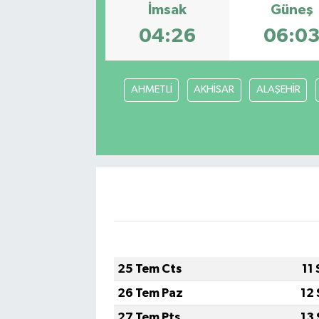
İmsak
Güneş
Politika
04:26
06:0
Sağlık
AHMETLİ
AKHİSAR
ALAŞEHİR
Spor
Yaşam
Çalışma Hayatı
Kadın
Yurt
25 Tem Cts
11
2024 Seçim Sonuçları
26 Tem Paz
12 
27 Tem Pts
13 