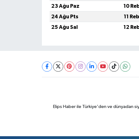
23 Ağu Paz
10 Reb
24 Ağu Pts
11 Re
25 Ağu Sal
12 Reb
Elips Haber ile Türkiye'den ve dünyadan si