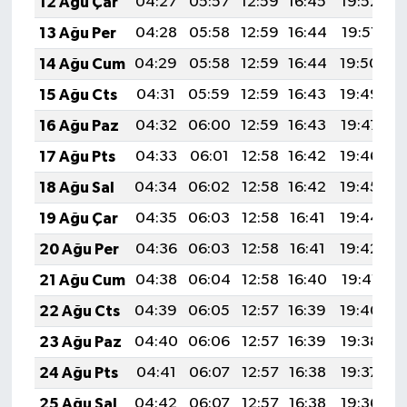
12 Ağu Çar
04:27
05:57
12:59
16:45
19:52
2
13 Ağu Per
04:28
05:58
12:59
16:44
19:51
2
14 Ağu Cum
04:29
05:58
12:59
16:44
19:50
2
15 Ağu Cts
04:31
05:59
12:59
16:43
19:49
2
16 Ağu Paz
04:32
06:00
12:59
16:43
19:47
2
17 Ağu Pts
04:33
06:01
12:58
16:42
19:46
2
18 Ağu Sal
04:34
06:02
12:58
16:42
19:45
2
19 Ağu Çar
04:35
06:03
12:58
16:41
19:44
2
20 Ağu Per
04:36
06:03
12:58
16:41
19:42
2
21 Ağu Cum
04:38
06:04
12:58
16:40
19:41
2
22 Ağu Cts
04:39
06:05
12:57
16:39
19:40
2
23 Ağu Paz
04:40
06:06
12:57
16:39
19:38
2
24 Ağu Pts
04:41
06:07
12:57
16:38
19:37
2
25 Ağu Sal
04:42
06:07
12:57
16:38
19:36
2