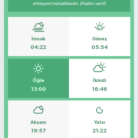
etmeyen) münafıklardır. (Hadis-i şerif)
Politika
Sağlık
İmsak
Güneş
Spor
04:22
05:54
Yaşam
Çalışma Hayatı
Öğle
İkindi
13:00
16:46
Kadın
Yurt
2024 Seçim Sonuçları
Akşam
Yatsı
19:57
21:22