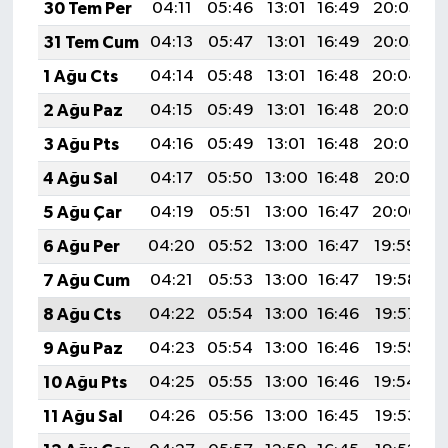
30 Tem Per
04:11
05:46
13:01
16:49
20:05
2
31 Tem Cum
04:13
05:47
13:01
16:49
20:05
2
1 Ağu Cts
04:14
05:48
13:01
16:48
20:04
2
2 Ağu Paz
04:15
05:49
13:01
16:48
20:03
2
3 Ağu Pts
04:16
05:49
13:01
16:48
20:02
2
4 Ağu Sal
04:17
05:50
13:00
16:48
20:01
2
5 Ağu Çar
04:19
05:51
13:00
16:47
20:00
2
6 Ağu Per
04:20
05:52
13:00
16:47
19:59
2
7 Ağu Cum
04:21
05:53
13:00
16:47
19:58
2
8 Ağu Cts
04:22
05:54
13:00
16:46
19:57
2
9 Ağu Paz
04:23
05:54
13:00
16:46
19:55
2
10 Ağu Pts
04:25
05:55
13:00
16:46
19:54
2
11 Ağu Sal
04:26
05:56
13:00
16:45
19:53
2