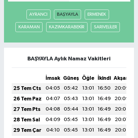
AYRANCI
BAŞYAYLA
ERMENEK
KARAMAN
KAZIMKARABEKİR
SARIVELİLER
BAŞYAYLA Aylık Namaz Vakitleri
İmsak
Güneş
Öğle
İkindi
Akşam
Y
25 Tem Cts
04:05
05:42
13:01
16:50
20:09
2
26 Tem Paz
04:07
05:43
13:01
16:49
20:09
2
27 Tem Pts
04:08
05:44
13:01
16:49
20:08
2
28 Tem Sal
04:09
05:45
13:01
16:49
20:07
2
29 Tem Çar
04:10
05:45
13:01
16:49
20:06
2