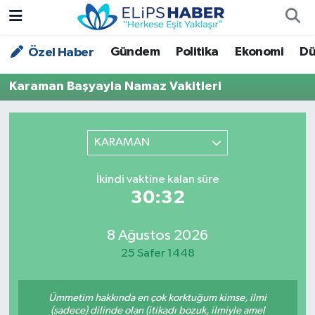
Gündem
Politika
Ekonomi
Dü
Özel Haber
Özel Haber
Nöbetçi Eczaneler
Karaman Başyayla Namaz Vakitleri
Akademi
Hava Durumu
Asayiş
Trafik Durumu
KARAMAN
Bilim - Teknoloji
Süper Lig Puan Durumu ve Fikstür
İkindi vaktine kalan süre
30:32
Çevre - İklim
Tüm Manşetler
Dünya
Son Dakika Haberleri
8 Ağustos 2026
25 Safer 1448
Kültür - Sanat
Ümmetim hakkında en çok korktuğum kimse, ilmi
Magazin
(sadece) dilinde olan (itikadı bozuk, ilmiyle amel