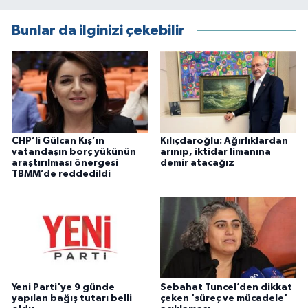
Bunlar da ilginizi çekebilir
CHP’li Gülcan Kış’ın
Kılıçdaroğlu: Ağırlıklardan
vatandaşın borç yükünün
arınıp, iktidar limanına
araştırılması önergesi
demir atacağız
TBMM’de reddedildi
Yeni Parti'ye 9 günde
Sebahat Tuncel’den dikkat
yapılan bağış tutarı belli
çeken 'süreç ve mücadele'