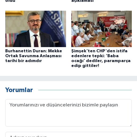
oldu
açıklaması
Burhanettin Duran: Mekke
Şimşek'ten CHP'den istifa
Ortak Savunma Anlaşması
edenlere tepki: ‘Baba
tarihi bir adımdır
ocağı’ dediler, paramparça
edip gittiler!
Yorumlar