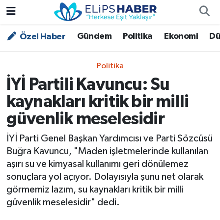
Gündem
Politika
Ekonomi
Dü
Özel Haber
Özel Haber
Nöbetçi Eczaneler
Akademi
Hava Durumu
Politika
İYİ Partili Kavuncu: Su
Asayiş
Trafik Durumu
kaynakları kritik bir milli
Bilim - Teknoloji
Süper Lig Puan Durumu ve Fikstür
güvenlik meselesidir
Çevre - İklim
Tüm Manşetler
İYİ Parti Genel Başkan Yardımcısı ve Parti Sözcüsü
Buğra Kavuncu, "Maden işletmelerinde kullanılan
Dünya
Son Dakika Haberleri
aşırı su ve kimyasal kullanımı geri dönülemez
sonuçlara yol açıyor. Dolayısıyla şunu net olarak
Kültür - Sanat
görmemiz lazım, su kaynakları kritik bir milli
güvenlik meselesidir" dedi.
Magazin