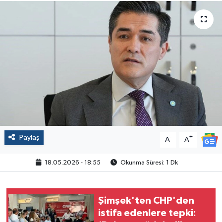
Politika
Sağlık
Spor
Yaşam
Çalışma Hayatı
Paylaş
-
+
A
A
Kadın
18.05.2026 - 18:55
Okunma Süresi: 1 Dk
Yurt
2024 Seçim Sonuçları
Şimşek'ten CHP'den
istifa edenlere tepki: