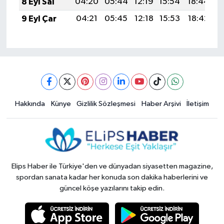
8 Eyl Sal
04:20
05:44
12:19
15:54
18:44
2
9 Eyl Çar
04:21
05:45
12:18
15:53
18:42
2
Hakkında
Künye
Gizlilik Sözleşmesi
Haber Arşivi
İletişim
Elips Haber ile Türkiye'den ve dünyadan siyasetten magazine,
spordan sanata kadar her konuda son dakika haberlerini ve
güncel köşe yazılarını takip edin.