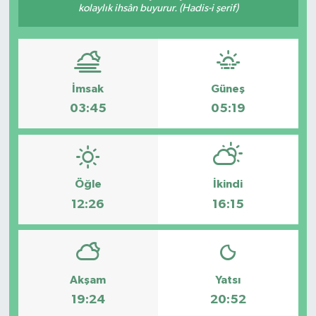
kolaylık ihsân buyurur. (Hadis-i şerif)
Politika
Sağlık
İmsak
Güneş
Spor
03:45
05:19
Yaşam
Çalışma Hayatı
Öğle
İkindi
12:26
16:15
Kadın
Yurt
2024 Seçim Sonuçları
Akşam
Yatsı
19:24
20:52