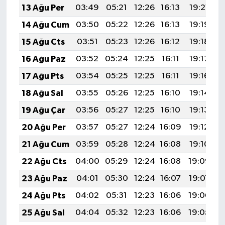
13 Ağu Per
03:49
05:21
12:26
16:13
19:21
2
14 Ağu Cum
03:50
05:22
12:26
16:13
19:19
2
15 Ağu Cts
03:51
05:23
12:26
16:12
19:18
2
16 Ağu Paz
03:52
05:24
12:25
16:11
19:17
2
17 Ağu Pts
03:54
05:25
12:25
16:11
19:16
2
18 Ağu Sal
03:55
05:26
12:25
16:10
19:14
2
19 Ağu Çar
03:56
05:27
12:25
16:10
19:13
2
20 Ağu Per
03:57
05:27
12:24
16:09
19:12
2
21 Ağu Cum
03:59
05:28
12:24
16:08
19:10
2
22 Ağu Cts
04:00
05:29
12:24
16:08
19:09
2
23 Ağu Paz
04:01
05:30
12:24
16:07
19:07
2
24 Ağu Pts
04:02
05:31
12:23
16:06
19:06
2
25 Ağu Sal
04:04
05:32
12:23
16:06
19:05
2