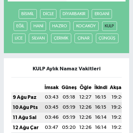
BİSMİL
DİCLE
DİYARBAKIR
ERGANİ
EĞİL
HANİ
HAZRO
KOCAKÖY
KULP
LİCE
SİLVAN
ÇERMİK
ÇINAR
ÇÜNGÜŞ
KULP Aylık Namaz Vakitleri
İmsak
Güneş
Öğle
İkindi
Akşam
Y
9 Ağu Paz
03:43
05:18
12:27
16:15
19:26
2
10 Ağu Pts
03:45
05:19
12:26
16:15
19:24
2
11 Ağu Sal
03:46
05:19
12:26
16:14
19:23
2
12 Ağu Çar
03:47
05:20
12:26
16:14
19:22
2