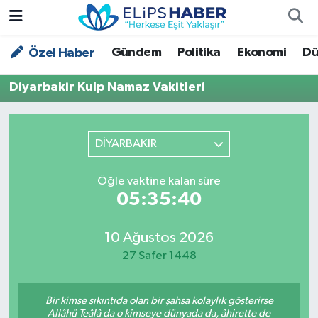
Gündem
Politika
Ekonomi
Dü
Özel Haber
Özel Haber
Nöbetçi Eczaneler
Diyarbakir Kulp Namaz Vakitleri
Akademi
Hava Durumu
Asayiş
Trafik Durumu
DİYARBAKIR
Bilim - Teknoloji
Süper Lig Puan Durumu ve Fikstür
Öğle vaktine kalan süre
05:35:40
Çevre - İklim
Tüm Manşetler
Dünya
Son Dakika Haberleri
10 Ağustos 2026
27 Safer 1448
Kültür - Sanat
Bir kimse sıkıntıda olan bir şahsa kolaylık gösterirse
Magazin
Allâhü Teâlâ da o kimseye dünyada da, âhirette de