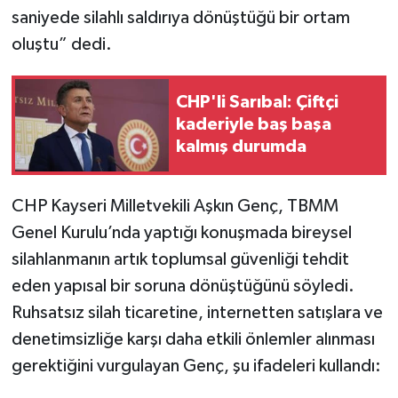
saniyede silahlı saldırıya dönüştüğü bir ortam
oluştu” dedi.
CHP'li Sarıbal: Çiftçi
kaderiyle baş başa
kalmış durumda
CHP Kayseri Milletvekili Aşkın Genç, TBMM
Genel Kurulu’nda yaptığı konuşmada bireysel
silahlanmanın artık toplumsal güvenliği tehdit
eden yapısal bir soruna dönüştüğünü söyledi.
Ruhsatsız silah ticaretine, internetten satışlara ve
denetimsizliğe karşı daha etkili önlemler alınması
gerektiğini vurgulayan Genç, şu ifadeleri kullandı: