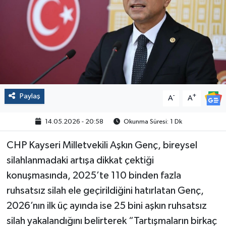
Politika
Sağlık
Spor
Yaşam
Paylaş
-
+
A
A
Çalışma Hayatı
14.05.2026 - 20:58
Okunma Süresi: 1 Dk
CHP Kayseri Milletvekili Aşkın Genç, bireysel
Kadın
silahlanmadaki artışa dikkat çektiği
Yurt
konuşmasında, 2025’te 110 binden fazla
ruhsatsız silah ele geçirildiğini hatırlatan Genç,
2024 Seçim Sonuçları
2026’nın ilk üç ayında ise 25 bini aşkın ruhsatsız
silah yakalandığını belirterek “Tartışmaların birkaç