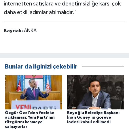
internetten satışlara ve denetimsizliğe karşı çok
daha etkili adımlar atılmalıdır."
Kaynak:
ANKA
Bunlar da ilginizi çekebilir
Özgür Özel’den fezleke
Beyoğlu Belediye Başkanı
açıklaması: Yeni Parti'nin
İnan Güney'in göreve
rüzgârını kesmeye
iadesi kabul edilmedi
çalışıyorlar