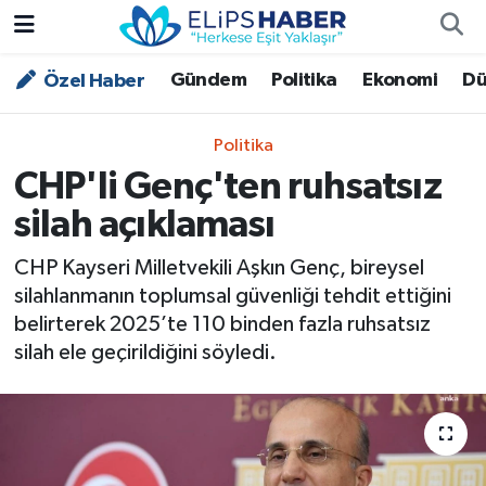
Gündem
Politika
Ekonomi
Dü
Özel Haber
Özel Haber
Nöbetçi Eczaneler
Akademi
Hava Durumu
Politika
CHP'li Genç'ten ruhsatsız
Asayiş
Trafik Durumu
silah açıklaması
Bilim - Teknoloji
Süper Lig Puan Durumu ve Fikstür
CHP Kayseri Milletvekili Aşkın Genç, bireysel
silahlanmanın toplumsal güvenliği tehdit ettiğini
Çevre - İklim
Tüm Manşetler
belirterek 2025’te 110 binden fazla ruhsatsız
silah ele geçirildiğini söyledi.
Dünya
Son Dakika Haberleri
Kültür - Sanat
Magazin