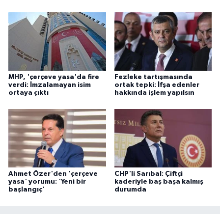
MHP, 'çerçeve yasa'da fire
Fezleke tartışmasında
verdi: İmzalamayan isim
ortak tepki: İfşa edenler
ortaya çıktı
hakkında işlem yapılsın
Ahmet Özer'den 'çerçeve
CHP'li Sarıbal: Çiftçi
yasa' yorumu: 'Yeni bir
kaderiyle baş başa kalmış
başlangıç'
durumda