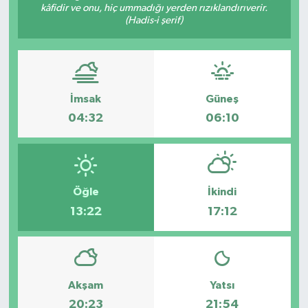
kâfidir ve onu, hiç ummadığı yerden rızıklandırıverir.
(Hadis-i şerif)
Politika
Sağlık
Spor
İmsak
Güneş
04:32
06:10
Yaşam
Çalışma Hayatı
Öğle
İkindi
Kadın
13:22
17:12
Yurt
2024 Seçim Sonuçları
Akşam
Yatsı
20:23
21:54