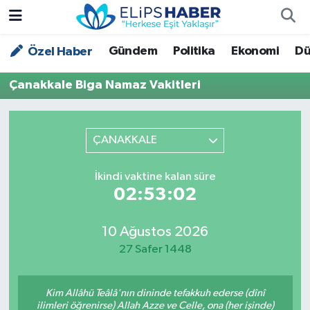
Gündem
Politika
Ekonomi
Dü
Özel Haber
Özel Haber
Nöbetçi Eczaneler
Çanakkale Biga Namaz Vakitleri
Akademi
Hava Durumu
Asayiş
Trafik Durumu
ÇANAKKALE
Bilim - Teknoloji
Süper Lig Puan Durumu ve Fikstür
İkindi vaktine kalan süre
02:53:02
Çevre - İklim
Tüm Manşetler
Dünya
Son Dakika Haberleri
10 Ağustos 2026
27 Safer 1448
Kültür - Sanat
Kim Allâhü Teâlâ'nın dininde tefakkuh ederse (dînî
Magazin
ilimleri öğrenirse) Allah Azze ve Celle, ona (her işinde)