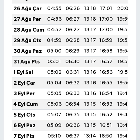
26 Ağu Çar
04:55
06:26
13:18
17:01
20:01
2
27 Ağu Per
04:56
06:27
13:18
17:00
19:59
2
28 Ağu Cum
04:57
06:27
13:17
17:00
19:57
2
29 Ağu Cts
04:59
06:28
13:17
16:59
19:56
2
30 Ağu Paz
05:00
06:29
13:17
16:58
19:54
2
31 Ağu Pts
05:01
06:30
13:17
16:57
19:53
2
1 Eyl Sal
05:02
06:31
13:16
16:56
19:51
2
2 Eyl Çar
05:04
06:32
13:16
16:55
19:50
2
3 Eyl Per
05:05
06:33
13:16
16:54
19:48
2
4 Eyl Cum
05:06
06:34
13:15
16:53
19:46
2
5 Eyl Cts
05:07
06:35
13:15
16:52
19:45
2
6 Eyl Paz
05:09
06:36
13:15
16:51
19:43
2
7 Eyl Pts
05:10
06:37
13:14
16:50
19:42
2