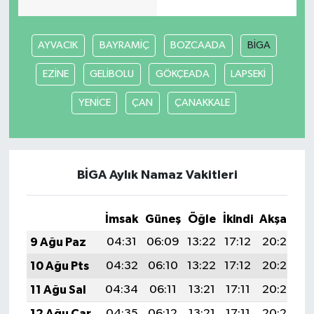
AYVACIK
BAYRAMİÇ
BOZCAADA
BİGA
EZİNE
GELİBOLU
GÖKÇEADA
LAPSEKİ
YENİCE
ÇAN
ÇANAKKALE
BİGA Aylık Namaz Vakitleri
İmsak
Güneş
Öğle
İkindi
Akşam
Y
9 Ağu Paz
04:31
06:09
13:22
17:12
20:24
2
10 Ağu Pts
04:32
06:10
13:22
17:12
20:23
2
11 Ağu Sal
04:34
06:11
13:21
17:11
20:22
2
12 Ağu Çar
04:35
06:12
13:21
17:11
20:20
2