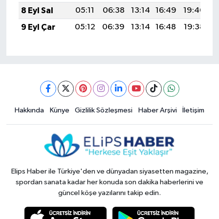
8 Eyl Sal
05:11
06:38
13:14
16:49
19:40
2
9 Eyl Çar
05:12
06:39
13:14
16:48
19:38
2
Hakkında
Künye
Gizlilik Sözleşmesi
Haber Arşivi
İletişim
Elips Haber ile Türkiye'den ve dünyadan siyasetten magazine,
spordan sanata kadar her konuda son dakika haberlerini ve
güncel köşe yazılarını takip edin.