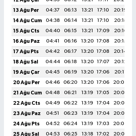
13 Ağu Per
04:37
06:13
13:21
17:10
20:19
2
14 Ağu Cum
04:38
06:14
13:21
17:10
20:18
2
15 Ağu Cts
04:40
06:15
13:21
17:09
20:16
2
16 Ağu Paz
04:41
06:16
13:20
17:08
20:15
2
17 Ağu Pts
04:42
06:17
13:20
17:08
20:14
2
18 Ağu Sal
04:44
06:18
13:20
17:07
20:12
2
19 Ağu Çar
04:45
06:19
13:20
17:06
20:11
2
20 Ağu Per
04:46
06:20
13:20
17:06
20:09
2
21 Ağu Cum
04:48
06:21
13:19
17:05
20:08
2
22 Ağu Cts
04:49
06:22
13:19
17:04
20:07
2
23 Ağu Paz
04:51
06:23
13:19
17:04
20:05
2
24 Ağu Pts
04:52
06:24
13:19
17:03
20:04
2
25 Ağu Sal
04:53
06:25
13:18
17:02
20:02
2