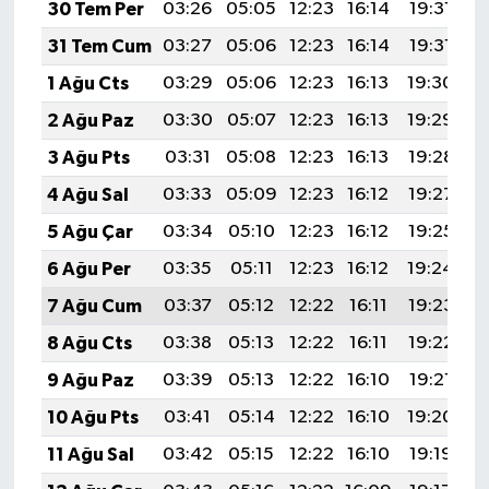
30 Tem Per
03:26
05:05
12:23
16:14
19:31
2
31 Tem Cum
03:27
05:06
12:23
16:14
19:31
2
1 Ağu Cts
03:29
05:06
12:23
16:13
19:30
2
2 Ağu Paz
03:30
05:07
12:23
16:13
19:29
2
3 Ağu Pts
03:31
05:08
12:23
16:13
19:28
2
4 Ağu Sal
03:33
05:09
12:23
16:12
19:27
2
5 Ağu Çar
03:34
05:10
12:23
16:12
19:25
2
6 Ağu Per
03:35
05:11
12:23
16:12
19:24
2
7 Ağu Cum
03:37
05:12
12:22
16:11
19:23
2
8 Ağu Cts
03:38
05:13
12:22
16:11
19:22
2
9 Ağu Paz
03:39
05:13
12:22
16:10
19:21
2
10 Ağu Pts
03:41
05:14
12:22
16:10
19:20
2
11 Ağu Sal
03:42
05:15
12:22
16:10
19:19
2