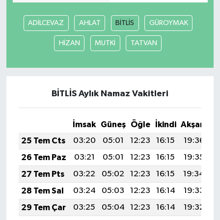
ADİLCEVAZ
AHLAT
BİTLİS
GÜROYMAK
HİZAN
MUTKİ
TATVAN
BİTLİS Aylık Namaz Vakitleri
İmsak
Güneş
Öğle
İkindi
Akşam
Y
25 Tem Cts
03:20
05:01
12:23
16:15
19:36
2
26 Tem Paz
03:21
05:01
12:23
16:15
19:35
2
27 Tem Pts
03:22
05:02
12:23
16:15
19:34
2
28 Tem Sal
03:24
05:03
12:23
16:14
19:33
2
29 Tem Çar
03:25
05:04
12:23
16:14
19:32
2