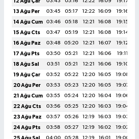
12 Ağu Çar
03:43
05:16
12:22
16:09
19:17
2
13 Ağu Per
03:45
05:17
12:22
16:09
19:16
2
14 Ağu Cum
03:46
05:18
12:21
16:08
19:15
2
15 Ağu Cts
03:47
05:19
12:21
16:08
19:14
2
16 Ağu Paz
03:48
05:20
12:21
16:07
19:12
2
17 Ağu Pts
03:50
05:21
12:21
16:06
19:11
2
18 Ağu Sal
03:51
05:21
12:21
16:06
19:10
2
19 Ağu Çar
03:52
05:22
12:20
16:05
19:08
2
20 Ağu Per
03:53
05:23
12:20
16:05
19:07
2
21 Ağu Cum
03:55
05:24
12:20
16:04
19:06
2
22 Ağu Cts
03:56
05:25
12:20
16:03
19:04
2
23 Ağu Paz
03:57
05:26
12:19
16:03
19:03
2
24 Ağu Pts
03:58
05:27
12:19
16:02
19:02
2
25 Ağu Sal
04:00
05:28
12:19
16:01
19:00
2