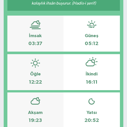
kolaylık ihsân buyurur. (Hadis-i şerif)
Politika
Sağlık
İmsak
Güneş
Spor
03:37
05:12
Yaşam
Çalışma Hayatı
Öğle
İkindi
12:22
16:11
Kadın
Yurt
2024 Seçim Sonuçları
Akşam
Yatsı
19:23
20:52