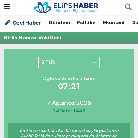
Gündem
Politika
Ekonomi
Dü
Özel Haber
Özel Haber
Nöbetçi Eczaneler
Bitlis Namaz Vakitleri
Akademi
Hava Durumu
Asayiş
Trafik Durumu
BİTLİS
Bilim - Teknoloji
Süper Lig Puan Durumu ve Fikstür
Öğle vaktine kalan süre
07:20
Çevre - İklim
Tüm Manşetler
Dünya
Son Dakika Haberleri
7 Ağustos 2026
24 Safer 1448
Kültür - Sanat
Bir kimse sıkıntıda olan bir şahsa kolaylık gösterirse
Magazin
Allâhü Teâlâ da o kimseye dünyada da, âhirette de