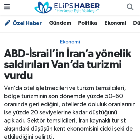
Gündem
Politika
Ekonomi
Dü
Özel Haber
Özel Haber
Nöbetçi Eczaneler
Akademi
Hava Durumu
Ekonomi
ABD-İsrail’in İran’a yönelik
Asayiş
Trafik Durumu
saldırıları Van’da turizmi
Bilim - Teknoloji
Süper Lig Puan Durumu ve Fikstür
vurdu
Çevre - İklim
Tüm Manşetler
Van’da otel işletmecileri ve turizm temsilcileri,
bölge turizminin son dönemde yüzde 50–60
Dünya
Son Dakika Haberleri
oranında gerilediğini, otellerde doluluk oranlarının
ise yüzde 20 seviyelerine kadar düştüğünü
Kültür - Sanat
açıkladı. Sektör temsilcileri, İran kaynaklı turist
akışındaki düşüşün kent ekonomisini ciddi şekilde
Magazin
etkilediğini belirtti.