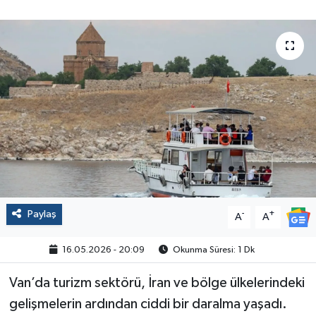
Politika
Sağlık
Spor
Yaşam
Çalışma Hayatı
Kadın
Paylaş
-
+
A
A
Yurt
16.05.2026 - 20:09
Okunma Süresi: 1 Dk
2024 Seçim Sonuçları
Van’da turizm sektörü, İran ve bölge ülkelerindeki
gelişmelerin ardından ciddi bir daralma yaşadı.