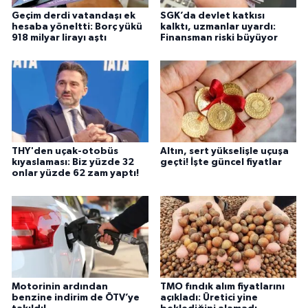
Geçim derdi vatandaşı ek
SGK’da devlet katkısı
hesaba yöneltti: Borç yükü
kalktı, uzmanlar uyardı:
918 milyar lirayı aştı
Finansman riski büyüyor
THY'den uçak-otobüs
Altın, sert yükselişle uçuşa
kıyaslaması: Biz yüzde 32
geçti! İşte güncel fiyatlar
onlar yüzde 62 zam yaptı!
Motorinin ardından
TMO fındık alım fiyatlarını
benzine indirim de ÖTV’ye
açıkladı: Üretici yine