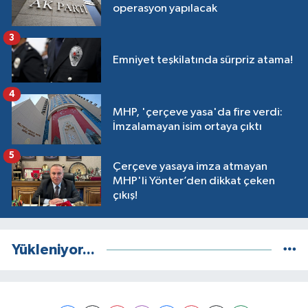
operasyon yapılacak
3
Emniyet teşkilatında sürpriz atama!
4
MHP, 'çerçeve yasa'da fire verdi:
İmzalamayan isim ortaya çıktı
5
Çerçeve yasaya imza atmayan
MHP'li Yönter’den dikkat çeken
çıkış!
Yükleniyor...