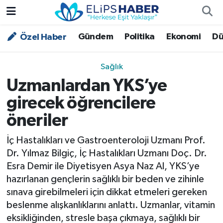
Gündem
Politika
Ekonomi
Dü
Özel Haber
Özel Haber
Nöbetçi Eczaneler
Akademi
Hava Durumu
Sağlık
Uzmanlardan YKS’ye
Asayiş
Trafik Durumu
girecek öğrencilere
Bilim - Teknoloji
Süper Lig Puan Durumu ve Fikstür
öneriler
Çevre - İklim
Tüm Manşetler
İç Hastalıkları ve Gastroenteroloji Uzmanı Prof.
Dr. Yılmaz Bilgiç, İç Hastalıkları Uzmanı Doç. Dr.
Dünya
Son Dakika Haberleri
Esra Demir ile Diyetisyen Asya Naz Al, YKS’ye
hazırlanan gençlerin sağlıklı bir beden ve zihinle
Kültür - Sanat
sınava girebilmeleri için dikkat etmeleri gereken
beslenme alışkanlıklarını anlattı. Uzmanlar, vitamin
Magazin
eksikliğinden, stresle başa çıkmaya, sağlıklı bir