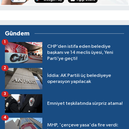
Gündem
1
CHP’den istifa eden belediye
başkanı ve 14 meclis üyesi, Yeni
Parti’ye geçti!
2
İddia: AK Partili üç belediyeye
operasyon yapılacak
3
Emniyet teşkilatında sürpriz atama!
4
MHP, 'çerçeve yasa'da fire verdi: