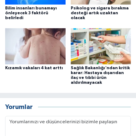
Bilim insanları bunamayı
Psikolog ve sigara bırakma
önleyecek 3 faktörü
desteği artık uzaktan
belirledi
olacak
Kızamık vakaları 4 kat arttı
Sağlık Bakanlığı'ndan kritik
karar: Hastaya dışarıdan
ilaç ve tıbbi ürün
aldırılmayacak
Yorumlar