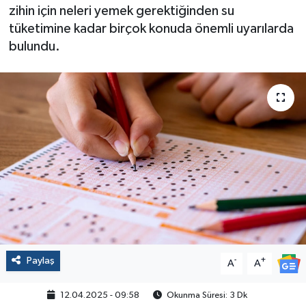
zihin için neleri yemek gerektiğinden su
Politika
tüketimine kadar birçok konuda önemli uyarılarda
bulundu.
Sağlık
Spor
Yaşam
Çalışma Hayatı
Kadın
Yurt
Paylaş
-
+
A
A
2024 Seçim Sonuçları
12.04.2025 - 09:58
Okunma Süresi: 3 Dk