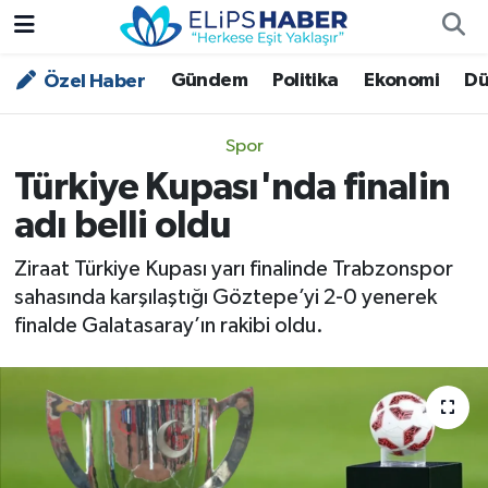
Gündem
Politika
Ekonomi
Dü
Özel Haber
Özel Haber
Nöbetçi Eczaneler
Akademi
Hava Durumu
Spor
Türkiye Kupası'nda finalin
Asayiş
Trafik Durumu
adı belli oldu
Bilim - Teknoloji
Süper Lig Puan Durumu ve Fikstür
Ziraat Türkiye Kupası yarı finalinde Trabzonspor
sahasında karşılaştığı Göztepe’yi 2-0 yenerek
Çevre - İklim
Tüm Manşetler
finalde Galatasaray’ın rakibi oldu.
Dünya
Son Dakika Haberleri
Kültür - Sanat
Magazin