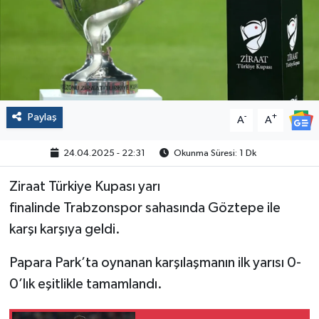
Politika
Sağlık
Spor
Paylaş
-
+
A
A
Yaşam
24.04.2025 - 22:31
Okunma Süresi: 1 Dk
Çalışma Hayatı
Ziraat Türkiye Kupası yarı
finalinde Trabzonspor sahasında Göztepe ile
Kadın
karşı karşıya geldi.
Yurt
Papara Park’ta oynanan karşılaşmanın ilk yarısı 0-
2024 Seçim Sonuçları
0’lık eşitlikle tamamlandı.