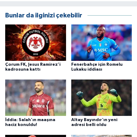
Bunlar da ilginizi çekebilir
Çorum FK, Jesus Ramirez’i
Fenerbahçe için Romelu
kadrosuna kattı
Lukaku iddiası
İddia: Salah’ın maaşına
Altay Bayındır'ın yeni
haciz konuldu!
adresi belli oldu