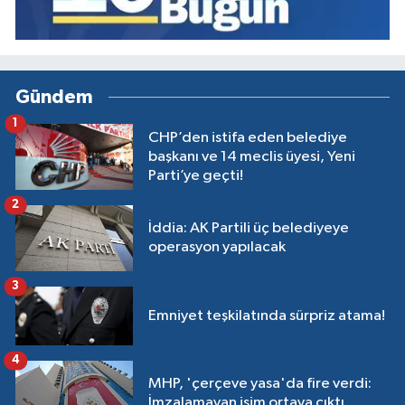
Gündem
1
CHP’den istifa eden belediye
başkanı ve 14 meclis üyesi, Yeni
Parti’ye geçti!
2
İddia: AK Partili üç belediyeye
operasyon yapılacak
3
Emniyet teşkilatında sürpriz atama!
4
MHP, 'çerçeve yasa'da fire verdi:
İmzalamayan isim ortaya çıktı