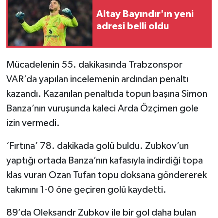
Altay Bayındır'ın yeni
adresi belli oldu
Mücadelenin 55. dakikasında Trabzonspor
VAR’da yapılan incelemenin ardından penaltı
kazandı. Kazanılan penaltıda topun başına Simon
Banza’nın vuruşunda kaleci Arda Özçimen gole
izin vermedi.
‘Fırtına’ 78. dakikada golü buldu. Zubkov’un
yaptığı ortada Banza’nın kafasıyla indirdiği topa
klas vuran Ozan Tufan topu doksana göndererek
takımını 1-0 öne geçiren golü kaydetti.
89’da Oleksandr Zubkov ile bir gol daha bulan