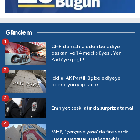
Gündem
1
CHP’den istifa eden belediye
başkanı ve 14 meclis üyesi, Yeni
Parti’ye geçti!
2
İddia: AK Partili üç belediyeye
operasyon yapılacak
3
Emniyet teşkilatında sürpriz atama!
4
MHP, 'çerçeve yasa'da fire verdi:
İmzalamayan isim ortaya çıktı