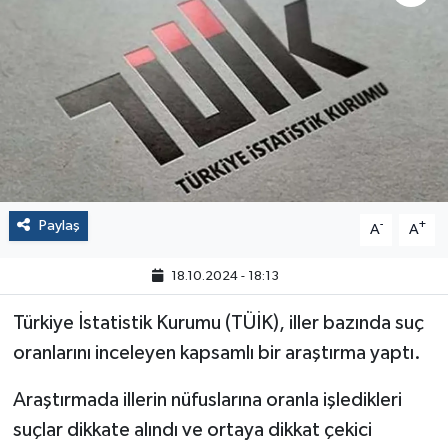
Politika
Sağlık
Spor
Yaşam
Paylaş
-
+
A
A
Çalışma Hayatı
18.10.2024 - 18:13
Kadın
Türkiye İstatistik Kurumu (TÜİK), iller bazında suç
Yurt
oranlarını inceleyen kapsamlı bir araştırma yaptı.
2024 Seçim Sonuçları
Araştırmada illerin nüfuslarına oranla işledikleri
suçlar dikkate alındı ve ortaya dikkat çekici