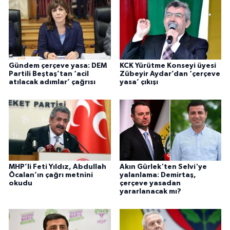
Gündem çerçeve yasa: DEM
KCK Yürütme Konseyi üyesi
Partili Beştaş’tan ‘acil
Zübeyir Aydar’dan ‘çerçeve
atılacak adımlar’ çağrısı
yasa’ çıkışı
MHP’li Feti Yıldız, Abdullah
Akın Gürlek'ten Selvi'ye
Öcalan’ın çağrı metnini
yalanlama: Demirtaş,
okudu
çerçeve yasadan
yararlanacak mı?