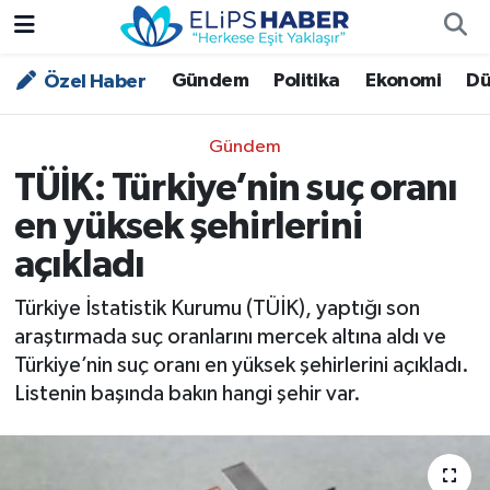
Gündem
Politika
Ekonomi
Dü
Özel Haber
Özel Haber
Nöbetçi Eczaneler
Akademi
Hava Durumu
Gündem
TÜİK: Türkiye’nin suç oranı
Asayiş
Trafik Durumu
en yüksek şehirlerini
Bilim - Teknoloji
Süper Lig Puan Durumu ve Fikstür
açıkladı
Çevre - İklim
Tüm Manşetler
Türkiye İstatistik Kurumu (TÜİK), yaptığı son
araştırmada suç oranlarını mercek altına aldı ve
Dünya
Son Dakika Haberleri
Türkiye’nin suç oranı en yüksek şehirlerini açıkladı.
Listenin başında bakın hangi şehir var.
Kültür - Sanat
Magazin