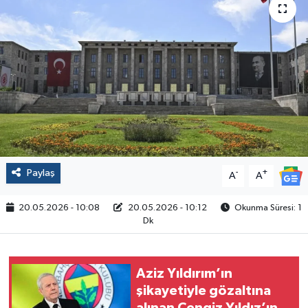
Politika
Sağlık
Spor
Yaşam
Çalışma Hayatı
Paylaş
-
+
A
A
Kadın
20.05.2026 - 10:08
20.05.2026 - 10:12
Okunma Süresi: 1
Dk
Yurt
2024 Seçim Sonuçları
Aziz Yıldırım’ın
şikayetiyle gözaltına
alınan Cengiz Yıldız’ın