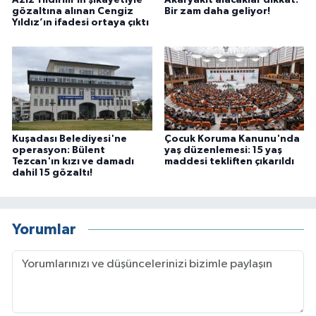
Aziz Yıldırım’ın şikayetiyle
Akaryakıt alacaklar dikkat:
gözaltına alınan Cengiz
Bir zam daha geliyor!
Yıldız’ın ifadesi ortaya çıktı
Kuşadası Belediyesi'ne
Çocuk Koruma Kanunu'nda
operasyon: Bülent
yaş düzenlemesi: 15 yaş
Tezcan'ın kızı ve damadı
maddesi tekliften çıkarıldı
dahil 15 gözaltı!
Yorumlar