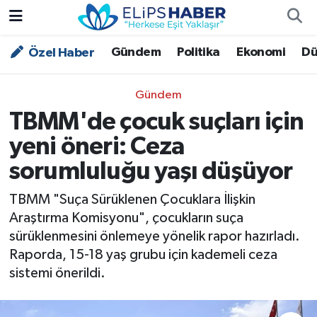
Gündem
Politika
Ekonomi
Dü
Özel Haber
Özel Haber
Nöbetçi Eczaneler
Akademi
Hava Durumu
Gündem
TBMM'de çocuk suçları için
Asayiş
Trafik Durumu
yeni öneri: Ceza
Bilim - Teknoloji
Süper Lig Puan Durumu ve Fikstür
sorumluluğu yaşı düşüyor
Çevre - İklim
Tüm Manşetler
TBMM "Suça Sürüklenen Çocuklara İlişkin
Araştırma Komisyonu", çocukların suça
Dünya
Son Dakika Haberleri
sürüklenmesini önlemeye yönelik rapor hazırladı.
Raporda, 15-18 yaş grubu için kademeli ceza
Kültür - Sanat
sistemi önerildi.
Magazin