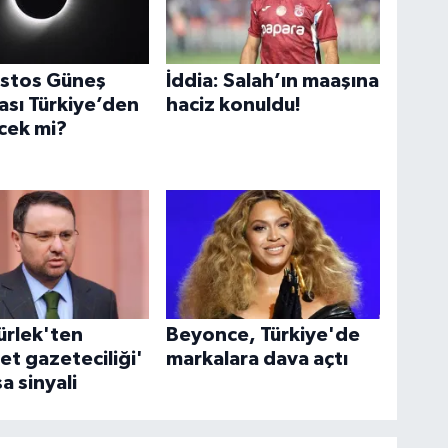
stos Güneş
İddia: Salah’ın maaşına
ası Türkiye’den
haciz konuldu!
cek mi?
ürlek'ten
Beyonce, Türkiye'de
et gazeteciliği'
markalara dava açtı
sa sinyali