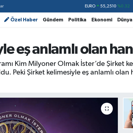
ar
STERLİN
64,4811
%0.38
GRAM ALTIN
6660.55
%0.03
Özel Haber
Gündem
Politika
Ekonomi
Dünya
BİST100
13.779
%-14
BITCOIN
64.959,79
%1.11
yle eş anlamlı olan han
DOLAR
47,7436
%0.18
EURO
55,2510
%0.32
amı Kim Milyoner Olmak İster’de Şirket kel
u. Peki Şirket kelimesiyle eş anlamlı olan