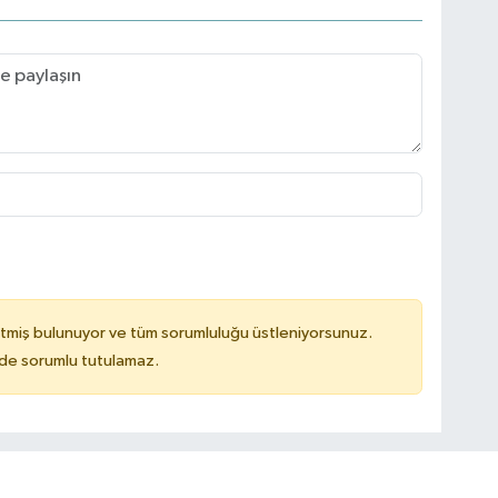
tmiş bulunuyor ve tüm sorumluluğu üstleniyorsunuz.
ilde sorumlu tutulamaz.