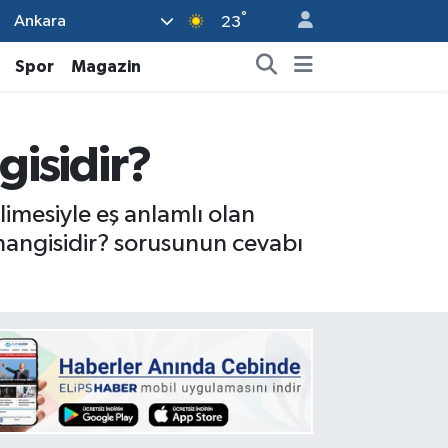
°
Ankara
23
Spor
Magazin
gisidir?
imesiyle eş anlamlı olan
 hangisidir? sorusunun cevabı