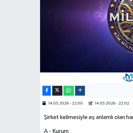
Politika
Sağlık
Spor
Yaşam
Çalışma Hayatı
Kadın
Yurt
14.05.2026 - 22:00
14.05.2026 - 22:02
2024 Seçim Sonuçları
Şirket kelimesiyle eş anlamlı olan ha
A - Kurum