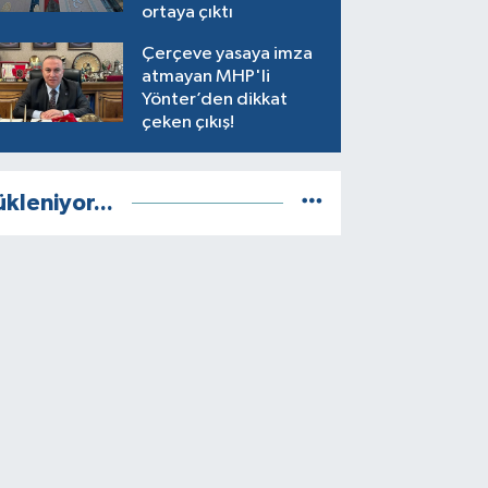
ortaya çıktı
Çerçeve yasaya imza
atmayan MHP'li
Yönter’den dikkat
çeken çıkış!
ükleniyor...