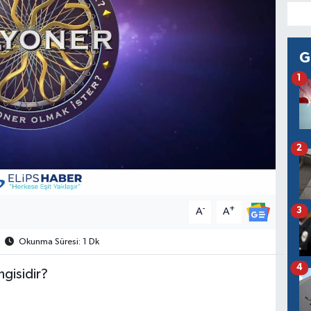
G
1
2
-
+
3
A
A
Okunma Süresi: 1 Dk
4
ngisidir?