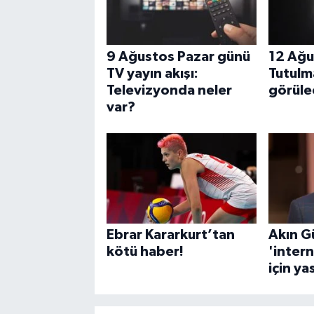
9 Ağustos Pazar günü
12 Ağu
TV yayın akışı:
Tutulm
Televizyonda neler
görüle
var?
Ebrar Kararkurt’tan
Akın G
kötü haber!
'intern
için ya