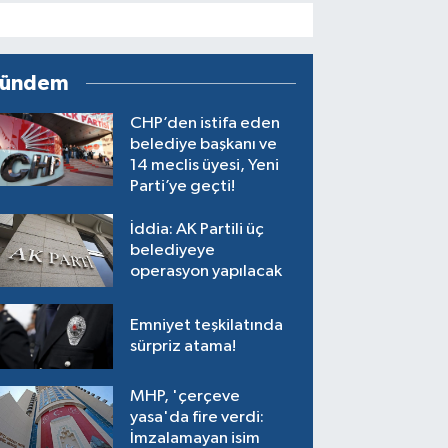
ündem
CHP’den istifa eden
belediye başkanı ve
14 meclis üyesi, Yeni
Parti’ye geçti!
İddia: AK Partili üç
belediyeye
operasyon yapılacak
Emniyet teşkilatında
sürpriz atama!
MHP, 'çerçeve
yasa'da fire verdi:
İmzalamayan isim