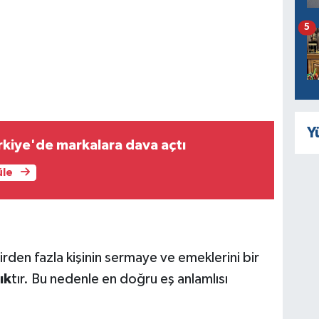
5
Y
kiye'de markalara dava açtı
üle
irden fazla kişinin sermaye ve emeklerini bir
ık
tır. Bu nedenle en doğru eş anlamlısı