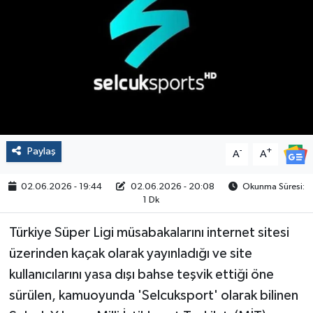
Politika
Sağlık
Spor
Yaşam
Paylaş
-
+
A
A
Çalışma Hayatı
02.06.2026 - 19:44
02.06.2026 - 20:08
Okunma Süresi:
1 Dk
Kadın
Türkiye Süper Ligi müsabakalarını internet sitesi
Yurt
üzerinden kaçak olarak yayınladığı ve site
kullanıcılarını yasa dışı bahse teşvik ettiği öne
2024 Seçim Sonuçları
sürülen, kamuoyunda 'Selcuksport' olarak bilinen