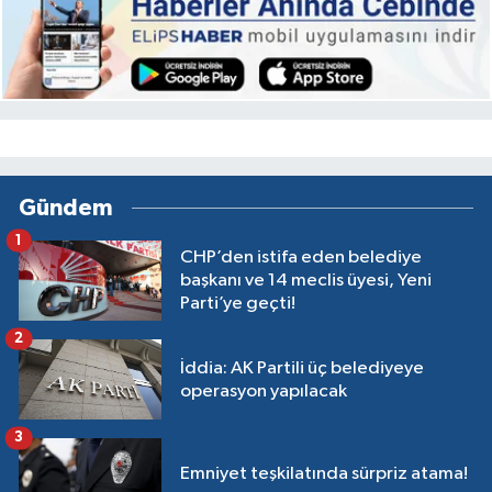
Gündem
1
CHP’den istifa eden belediye
başkanı ve 14 meclis üyesi, Yeni
Parti’ye geçti!
2
İddia: AK Partili üç belediyeye
operasyon yapılacak
3
Emniyet teşkilatında sürpriz atama!