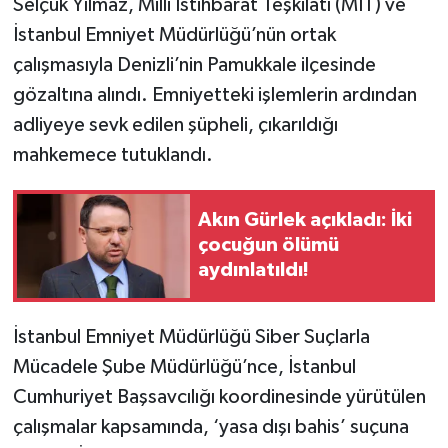
Selçuk Yılmaz, Milli İstihbarat Teşkilatı (MİT) ve
İstanbul Emniyet Müdürlüğü’nün ortak
çalışmasıyla Denizli’nin Pamukkale ilçesinde
gözaltına alındı. Emniyetteki işlemlerin ardından
adliyeye sevk edilen şüpheli, çıkarıldığı
mahkemece tutuklandı.
Akın Gürlek açıkladı: İki
çocuğun ölümü
aydınlatıldı!
İstanbul Emniyet Müdürlüğü Siber Suçlarla
Mücadele Şube Müdürlüğü’nce, İstanbul
Cumhuriyet Başsavcılığı koordinesinde yürütülen
çalışmalar kapsamında, ‘yasa dışı bahis’ suçuna