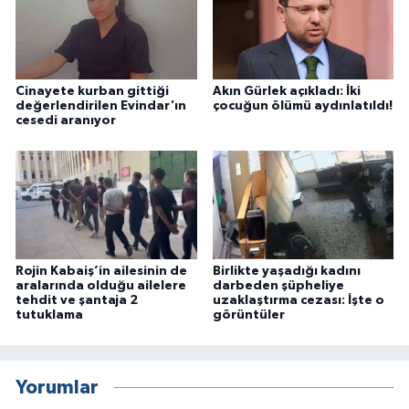
Cinayete kurban gittiği
Akın Gürlek açıkladı: İki
değerlendirilen Evindar'ın
çocuğun ölümü aydınlatıldı!
cesedi aranıyor
Rojin Kabaiş’in ailesinin de
Birlikte yaşadığı kadını
aralarında olduğu ailelere
darbeden şüpheliye
tehdit ve şantaja 2
uzaklaştırma cezası: İşte o
tutuklama
görüntüler
Yorumlar