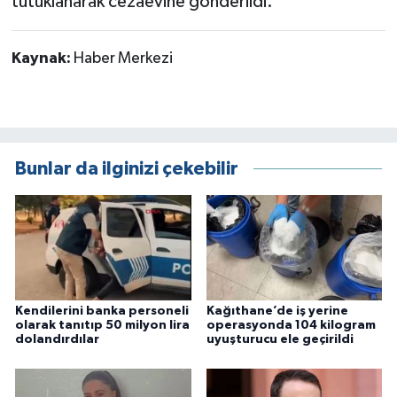
tutuklanarak cezaevine gönderildi.
Kaynak:
Haber Merkezi
Bunlar da ilginizi çekebilir
Kendilerini banka personeli
Kağıthane’de iş yerine
olarak tanıtıp 50 milyon lira
operasyonda 104 kilogram
dolandırdılar
uyuşturucu ele geçirildi