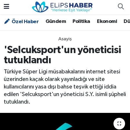
Gündem
Politika
Ekonomi
Dü
Özel Haber
Özel Haber
Nöbetçi Eczaneler
Akademi
Hava Durumu
Asayiş
'Selcuksport'un yöneticisi
Asayiş
Trafik Durumu
tutuklandı
Bilim - Teknoloji
Süper Lig Puan Durumu ve Fikstür
Türkiye Süper Ligi müsabakalarını internet sitesi
üzerinden kaçak olarak yayınladığı ve site
Çevre - İklim
Tüm Manşetler
kullanıcılarını yasa dışı bahse teşvik ettiği iddia
edilen 'Selcuksport'un yöneticisi S.Y. isimli şüpheli
Dünya
Son Dakika Haberleri
tutuklandı.
Kültür - Sanat
Magazin