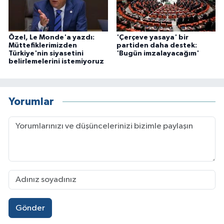
Özel, Le Monde'a yazdı:
'Çerçeve yasaya' bir
Müttefiklerimizden
partiden daha destek:
Türkiye'nin siyasetini
'Bugün imzalayacağım'
belirlemelerini istemiyoruz
Yorumlar
Gönder