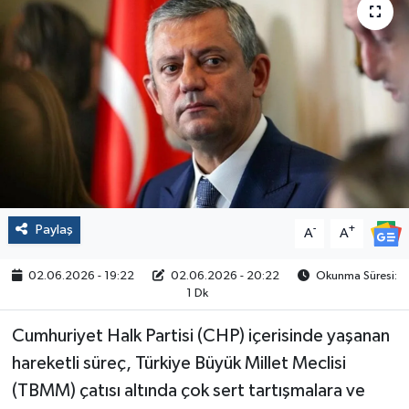
Politika
Sağlık
Spor
Yaşam
Çalışma Hayatı
Paylaş
-
+
A
A
Kadın
02.06.2026 - 19:22
02.06.2026 - 20:22
Okunma Süresi:
1 Dk
Yurt
Cumhuriyet Halk Partisi (CHP) içerisinde yaşanan
2024 Seçim Sonuçları
hareketli süreç, Türkiye Büyük Millet Meclisi
(TBMM) çatısı altında çok sert tartışmalara ve