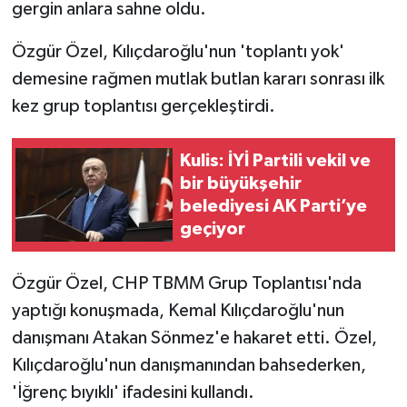
gergin anlara sahne oldu.
Özgür Özel, Kılıçdaroğlu'nun 'toplantı yok'
demesine rağmen mutlak butlan kararı sonrası ilk
kez grup toplantısı gerçekleştirdi.
Kulis: İYİ Partili vekil ve
bir büyükşehir
belediyesi AK Parti’ye
geçiyor
Özgür Özel, CHP TBMM Grup Toplantısı'nda
yaptığı konuşmada, Kemal Kılıçdaroğlu'nun
danışmanı Atakan Sönmez'e hakaret etti. Özel,
Kılıçdaroğlu'nun danışmanından bahsederken,
'İğrenç bıyıklı' ifadesini kullandı.