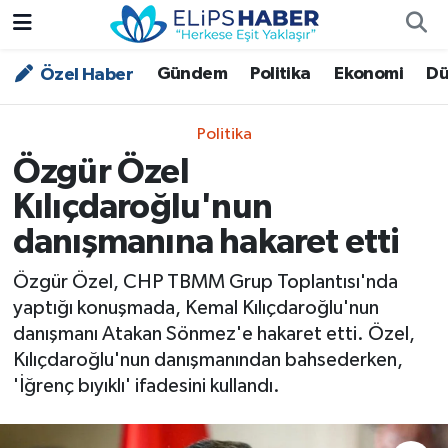
Gündem
Politika
Ekonomi
Dü
Özel Haber
Özel Haber
Nöbetçi Eczaneler
Akademi
Hava Durumu
Politika
Özgür Özel
Asayiş
Trafik Durumu
Kılıçdaroğlu'nun
Bilim - Teknoloji
Süper Lig Puan Durumu ve Fikstür
danışmanına hakaret etti
Çevre - İklim
Tüm Manşetler
Özgür Özel, CHP TBMM Grup Toplantısı'nda
yaptığı konuşmada, Kemal Kılıçdaroğlu'nun
Dünya
Son Dakika Haberleri
danışmanı Atakan Sönmez'e hakaret etti. Özel,
Kılıçdaroğlu'nun danışmanından bahsederken,
Kültür - Sanat
'İğrenç bıyıklı' ifadesini kullandı.
Magazin