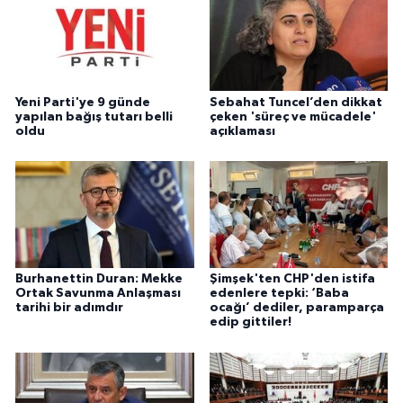
Yeni Parti'ye 9 günde
Sebahat Tuncel’den dikkat
yapılan bağış tutarı belli
çeken 'süreç ve mücadele'
oldu
açıklaması
Burhanettin Duran: Mekke
Şimşek'ten CHP'den istifa
Ortak Savunma Anlaşması
edenlere tepki: ‘Baba
tarihi bir adımdır
ocağı’ dediler, paramparça
edip gittiler!