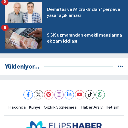
5
Demirtaş ve Mızraklı'dan 'çerçeve
yasa' açıklaması
6
SGK uzmanından emekli maaşlarına
ek zam iddiası
Yükleniyor...
Hakkında
Künye
Gizlilik Sözleşmesi
Haber Arşivi
İletişim