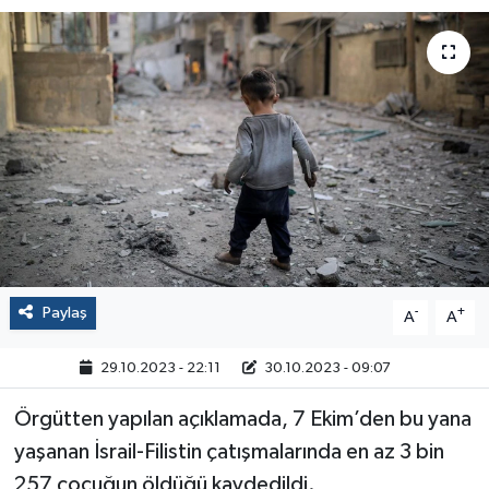
Politika
Sağlık
Spor
Yaşam
Çalışma Hayatı
Paylaş
-
+
Kadın
A
A
29.10.2023 - 22:11
30.10.2023 - 09:07
Yurt
Örgütten yapılan açıklamada, 7 Ekim’den bu yana
2024 Seçim Sonuçları
yaşanan İsrail-Filistin çatışmalarında en az 3 bin
257 çocuğun öldüğü kaydedildi.