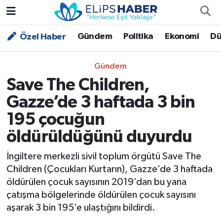
Gündem
Politika
Ekonomi
Dü
Özel Haber
Özel Haber
Nöbetçi Eczaneler
Akademi
Hava Durumu
Gündem
Save The Children,
Asayiş
Trafik Durumu
Gazze’de 3 haftada 3 bin
Bilim - Teknoloji
Süper Lig Puan Durumu ve Fikstür
195 çocuğun
öldürüldüğünü duyurdu
Çevre - İklim
Tüm Manşetler
İngiltere merkezli sivil toplum örgütü Save The
Dünya
Son Dakika Haberleri
Children (Çocukları Kurtarın), Gazze’de 3 haftada
öldürülen çocuk sayısının 2019’dan bu yana
Kültür - Sanat
çatışma bölgelerinde öldürülen çocuk sayısını
aşarak 3 bin 195’e ulaştığını bildirdi.
Magazin