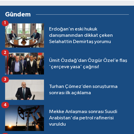
Gündem
1
Erdoğan’ın eski hukuk
danışmanından dikkat çeken
Selahattin Demirtaş yorumu
2
Ümit Özdağ’dan Özgür Özel’e flaş
'çerçeve yasa' çağrısı!
3
Turhan Çömez’den soruşturma
sonrası ilk açıklama
4
Mekke Anlaşması sonrası Suudi
Arabistan'da petrol rafinerisi
vuruldu