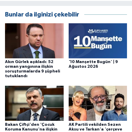
Bunlar da ilginizi çekebilir
Akın Gürlek açıkladı: 52
'10 Manşette Bugün' | 9
orman yangınına ilişkin
Ağustos 2026
soruşturmalarda 9 şüpheli
tutuklandı
Bakan Çiftçi'den 'Çocuk
AK Partili vekilden Sezen
Koruma Kanunu'na ilişkin
Aksu ve Tarkan'a 'çerçeve