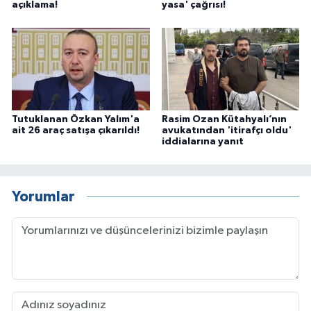
açıklama!
yasa' çağrısı!
Tutuklanan Özkan Yalım'a
Rasim Ozan Kütahyalı’nın
ait 26 araç satışa çıkarıldı!
avukatından 'itirafçı oldu'
iddialarına yanıt
Yorumlar