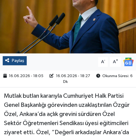
Politika
Sağlık
Spor
Yaşam
Paylaş
-
+
A
A
Çalışma Hayatı
16.06.2026 - 18:05
16.06.2026 - 18:27
Okunma Süresi: 6
Dk
Kadın
Mutlak butlan kararıyla Cumhuriyet Halk Partisi
Yurt
Genel Başkanlığı görevinden uzaklaştırılan Özgür
Özel, Ankara’da açlık grevini sürdüren Özel
2024 Seçim Sonuçları
Sektör Öğretmenleri Sendikası üyesi eğitimcileri
ziyaret etti. Özel, “Değerli arkadaşlar Ankara’da