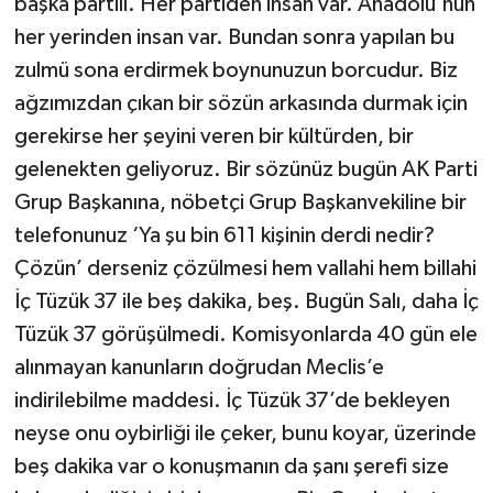
başka partili. Her partiden insan var. Anadolu'nun
her yerinden insan var. Bundan sonra yapılan bu
zulmü sona erdirmek boynunuzun borcudur. Biz
ağzımızdan çıkan bir sözün arkasında durmak için
gerekirse her şeyini veren bir kültürden, bir
gelenekten geliyoruz. Bir sözünüz bugün AK Parti
Grup Başkanına, nöbetçi Grup Başkanvekiline bir
telefonunuz ‘Ya şu bin 611 kişinin derdi nedir?
Çözün’ derseniz çözülmesi hem vallahi hem billahi
İç Tüzük 37 ile beş dakika, beş. Bugün Salı, daha İç
Tüzük 37 görüşülmedi. Komisyonlarda 40 gün ele
alınmayan kanunların doğrudan Meclis’e
indirilebilme maddesi. İç Tüzük 37’de bekleyen
neyse onu oybirliği ile çeker, bunu koyar, üzerinde
beş dakika var o konuşmanın da şanı şerefi size