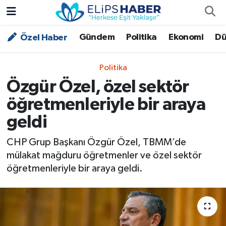
Gündem
Politika
Ekonomi
Dü
Özel Haber
Özel Haber
Nöbetçi Eczaneler
Akademi
Hava Durumu
Politika
Özgür Özel, özel sektör
Asayiş
Trafik Durumu
öğretmenleriyle bir araya
Bilim - Teknoloji
Süper Lig Puan Durumu ve Fikstür
geldi
Çevre - İklim
Tüm Manşetler
CHP Grup Başkanı Özgür Özel, TBMM’de
mülakat mağduru öğretmenler ve özel sektör
Dünya
Son Dakika Haberleri
öğretmenleriyle bir araya geldi.
Kültür - Sanat
Magazin