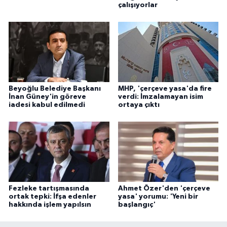
çalışıyorlar
Beyoğlu Belediye Başkanı
MHP, 'çerçeve yasa'da fire
İnan Güney'in göreve
verdi: İmzalamayan isim
iadesi kabul edilmedi
ortaya çıktı
Fezleke tartışmasında
Ahmet Özer'den 'çerçeve
ortak tepki: İfşa edenler
yasa' yorumu: 'Yeni bir
hakkında işlem yapılsın
başlangıç'