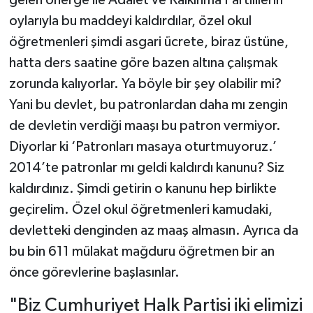
gelen önerge ile Adalet ve Kalkınma Partililerin
oylarıyla bu maddeyi kaldırdılar, özel okul
öğretmenleri şimdi asgari ücrete, biraz üstüne,
hatta ders saatine göre bazen altına çalışmak
zorunda kalıyorlar. Ya böyle bir şey olabilir mi?
Yani bu devlet, bu patronlardan daha mı zengin
de devletin verdiği maaşı bu patron vermiyor.
Diyorlar ki ‘Patronları masaya oturtmuyoruz.’
2014’te patronlar mı geldi kaldırdı kanunu? Siz
kaldırdınız. Şimdi getirin o kanunu hep birlikte
geçirelim. Özel okul öğretmenleri kamudaki,
devletteki denginden az maaş almasın. Ayrıca da
bu bin 611 mülakat mağduru öğretmen bir an
önce görevlerine başlasınlar.
"Biz Cumhuriyet Halk Partisi iki elimizi