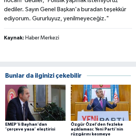
hocam' dediler, 'Polislik yapmak istemiyoruz'
dediler. Sayın Genel Başkan'a buradan teşekkür
ediyorum. Gururluyuz, yenilmeyeceğiz."
Kaynak:
Haber Merkezi
Bunlar da ilginizi çekebilir
EMEP’li Bayhan’dan
Özgür Özel’den fezleke
‘çerçeve yasa’ eleştirisi
açıklaması: Yeni Parti'nin
rüzgârını kesmeye