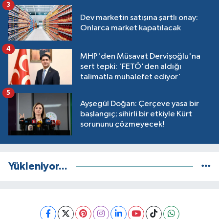
3
Dev marketin satışına şartlı onay:
Onlarca market kapatılacak
4
MHP'den Müsavat Dervişoğlu'na
sert tepki: 'FETÖ'den aldığı
talimatla muhalefet ediyor'
5
Ayşegül Doğan: Çerçeve yasa bir
başlangıç; sihirli bir etkiyle Kürt
sorununu çözmeyecek!
Yükleniyor...