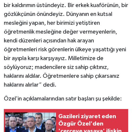
bir kaldırımın üstündeyiz. Bir erkek kuaförünün, bir
gözlükçünün önündeyiz. Dünyanın en kutsal
mesleğini yapan, her birimizi yetiştiren
öğretmenlik mesleğine değer vermeyenlerin,
kendi düzenleri açısından hak arayan
öğretmenleri risk görenlerin ülkeye yaşattığı yeni
bir ayıpla karşı karşıyayız. Milletimize de
söylüyoruz; madencilere siz sahip çıktınız,
haklarını aldılar. Öğretmenlere sahip çıkarsanız
haklarını alırlar” dedi.
Özel'in açıklamalarından satır başları şu şekilde:
Gazileri ziyaret eden
Özgür Özel'den
'çerçeve yasaya' ilişkin