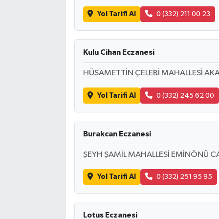
Yol Tarifi Al
0 (332) 211 00 23
Kulu Cihan Eczanesi
HÜSAMETTİN ÇELEBİ MAHALLESİ AK
Yol Tarifi Al
0 (332) 245 62 00
Burakcan Eczanesi
ŞEYH ŞAMİL MAHALLESİ EMİNÖNÜ C
Yol Tarifi Al
0 (332) 251 95 95
Lotus Eczanesi