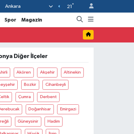
°
Ankara
21
Spor
Magazin
onya Diğer İlçeler
hirli
Akören
Akşehir
Altinekin
Beyşehir
Bozkir
Cihanbeyli
eltik
Çumra
Derbent
Derebucak
Doğanhisar
Emirgazi
reğli
Güneysinir
Hadim
alkapinar
Hüyük
İlgin