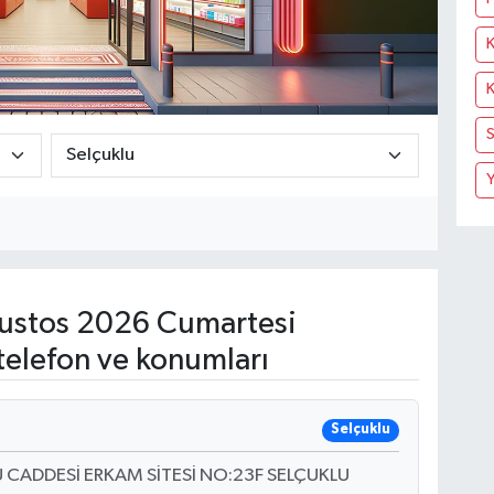
K
K
S
Y
ustos 2026 Cumartesi
telefon ve konumları
Selçuklu
CADDESİ ERKAM SİTESİ NO:23F SELÇUKLU