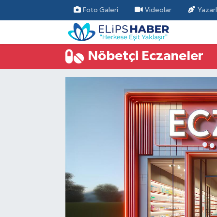
Foto Galeri
Videolar
Yazarl
Özel Haber
Nöbetçi Eczaneler
Nöbetçi Eczaneler
Akademi
Hava Durumu
Asayiş
Trafik Durumu
Bilim - Teknoloji
Süper Lig Puan Durumu ve Fikstür
Çevre - İklim
Tüm Manşetler
Dünya
Son Dakika Haberleri
Kültür - Sanat
Magazin