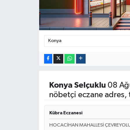
Politika
Sağlık
Spor
Yaşam
Çalışma Hayatı
Konya
Selçuklu
08 Ağ
Kadın
nöbetçi eczane adres, 
Yurt
Kübra Eczanesi
2024 Seçim Sonuçları
HOCACİHAN MAHALLESİ ÇEVREYOLU 