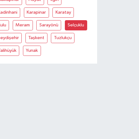
adinhani
Karapinar
Karatay
ulu
Meram
Sarayönü
Selçuklu
eydişehir
Taşkent
Tuzlukçu
alihüyük
Yunak