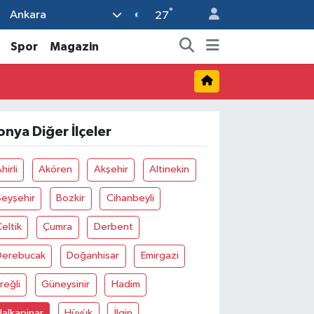
°
Ankara
27
Spor
Magazin
onya Diğer İlçeler
hirli
Akören
Akşehir
Altinekin
Beyşehir
Bozkir
Cihanbeyli
eltik
Çumra
Derbent
Derebucak
Doğanhisar
Emirgazi
reğli
Güneysinir
Hadim
alkapinar
Hüyük
İlgin