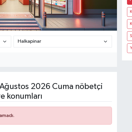
K
K
S
Y
Ağustos 2026 Cuma nöbetçi
ve konumları
namadı.