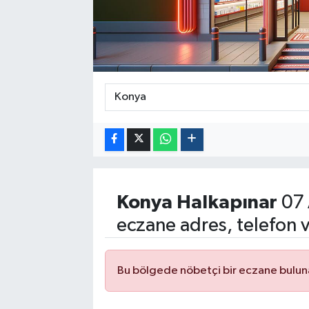
Politika
Sağlık
Spor
Yaşam
Çalışma Hayatı
Konya
Halkapınar
07 
Kadın
eczane adres, telefon 
Yurt
2024 Seçim Sonuçları
Bu bölgede nöbetçi bir eczane bulu