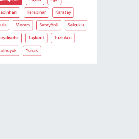
adinhani
Karapinar
Karatay
ulu
Meram
Sarayönü
Selçuklu
eydişehir
Taşkent
Tuzlukçu
alihüyük
Yunak