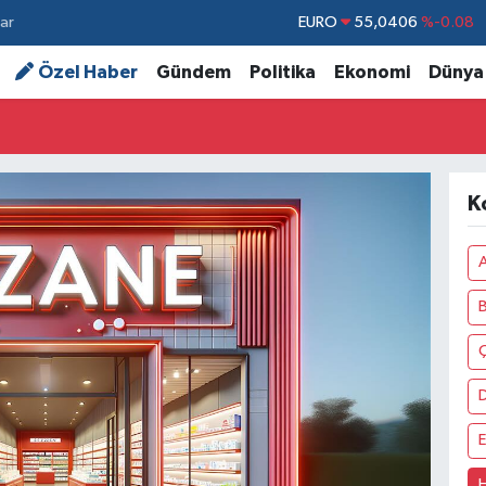
ar
STERLİN
64,2143
%0
GRAM ALTIN
6500.87
%0.12
Özel Haber
Gündem
Politika
Ekonomi
Dünya
BİST100
13.799
%70
BITCOIN
64.643,95
%0.16
DOLAR
47,6704
%0
K
EURO
55,0406
%-0.08
A
Ç
E
H