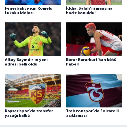
Fenerbahçe için Romelu
İddia: Salah’ın maaşına
Lukaku iddiası
haciz konuldu!
Altay Bayındır'ın yeni
Ebrar Kararkurt’tan kötü
adresi belli oldu
haber!
Kayserispor’da transfer
Trabzonspor'da Folcarelli
yasağı kalktı
açıklaması