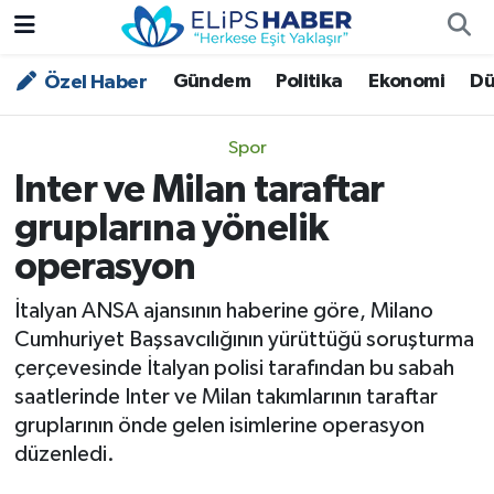
Gündem
Politika
Ekonomi
Dü
Özel Haber
Özel Haber
Nöbetçi Eczaneler
Akademi
Hava Durumu
Spor
Inter ve Milan taraftar
Asayiş
Trafik Durumu
gruplarına yönelik
Bilim - Teknoloji
Süper Lig Puan Durumu ve Fikstür
operasyon
Çevre - İklim
Tüm Manşetler
İtalyan ANSA ajansının haberine göre, Milano
Cumhuriyet Başsavcılığının yürüttüğü soruşturma
Dünya
Son Dakika Haberleri
çerçevesinde İtalyan polisi tarafından bu sabah
saatlerinde Inter ve Milan takımlarının taraftar
Kültür - Sanat
gruplarının önde gelen isimlerine operasyon
düzenledi.
Magazin