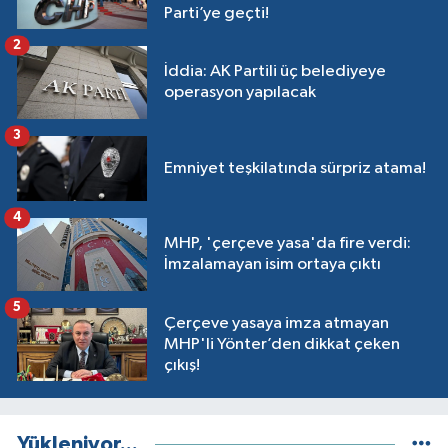
Parti’ye geçti!
2
İddia: AK Partili üç belediyeye
operasyon yapılacak
3
Emniyet teşkilatında sürpriz atama!
4
MHP, 'çerçeve yasa'da fire verdi:
İmzalamayan isim ortaya çıktı
5
Çerçeve yasaya imza atmayan
MHP'li Yönter’den dikkat çeken
çıkış!
Yükleniyor...