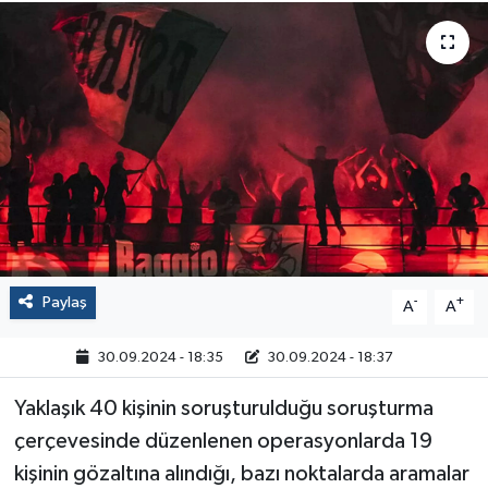
Politika
Sağlık
Spor
Yaşam
Çalışma Hayatı
Paylaş
-
+
A
A
Kadın
30.09.2024 - 18:35
30.09.2024 - 18:37
Yurt
Yaklaşık 40 kişinin soruşturulduğu soruşturma
2024 Seçim Sonuçları
çerçevesinde düzenlenen operasyonlarda 19
kişinin gözaltına alındığı, bazı noktalarda aramalar