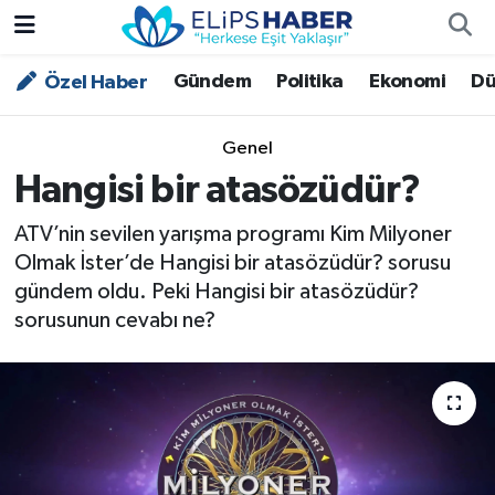
Gündem
Politika
Ekonomi
Dü
Özel Haber
Özel Haber
Nöbetçi Eczaneler
Akademi
Hava Durumu
Genel
Hangisi bir atasözüdür?
Asayiş
Trafik Durumu
ATV’nin sevilen yarışma programı Kim Milyoner
Bilim - Teknoloji
Süper Lig Puan Durumu ve Fikstür
Olmak İster’de Hangisi bir atasözüdür? sorusu
gündem oldu. Peki Hangisi bir atasözüdür?
Çevre - İklim
Tüm Manşetler
sorusunun cevabı ne?
Dünya
Son Dakika Haberleri
Kültür - Sanat
Magazin