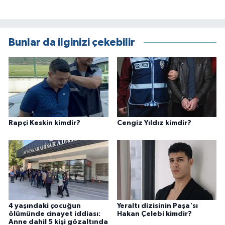
Bunlar da ilginizi çekebilir
Rapçi Keskin kimdir?
Cengiz Yıldız kimdir?
4 yaşındaki çocuğun
Yeraltı dizisinin Paşa'sı
ölümünde cinayet iddiası:
Hakan Çelebi kimdir?
Anne dahil 5 kişi gözaltında