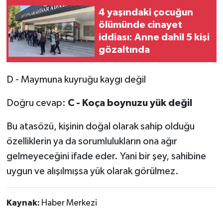
4 yaşındaki çocuğun
ölümünde cinayet
iddiası: Anne dahil 5 kişi
gözaltında
D - Maymuna kuyruğu kaygı değil
Doğru cevap:
C - Koça boynuzu yük değil
Bu atasözü, kişinin doğal olarak sahip olduğu
özelliklerin ya da sorumlulukların ona ağır
gelmeyeceğini ifade eder. Yani bir şey, sahibine
uygun ve alışılmışsa yük olarak görülmez.
Kaynak:
Haber Merkezi