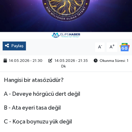
Politika
Sağlık
Spor
Paylaş
-
+
A
A
Yaşam
14.05.2026 - 21:30
14.05.2026 - 21:35
Okunma Süresi: 1
Dk
Çalışma Hayatı
Hangisi bir atasözüdür?
Kadın
A - Deveye hörgücü dert değil
Yurt
B - Ata eyeri tasa değil
2024 Seçim Sonuçları
C - Koça boynuzu yük değil