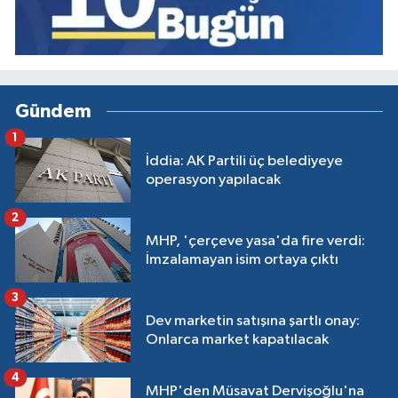
Gündem
1
İddia: AK Partili üç belediyeye
operasyon yapılacak
2
MHP, 'çerçeve yasa'da fire verdi:
İmzalamayan isim ortaya çıktı
3
Dev marketin satışına şartlı onay:
Onlarca market kapatılacak
4
MHP'den Müsavat Dervişoğlu'na