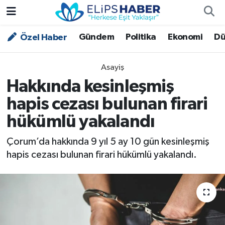
Gündem
Politika
Ekonomi
Dü
Özel Haber
Özel Haber
Nöbetçi Eczaneler
Akademi
Hava Durumu
Asayiş
Hakkında kesinleşmiş
Asayiş
Trafik Durumu
hapis cezası bulunan firari
Bilim - Teknoloji
Süper Lig Puan Durumu ve Fikstür
hükümlü yakalandı
Çevre - İklim
Tüm Manşetler
Çorum’da hakkında 9 yıl 5 ay 10 gün kesinleşmiş
hapis cezası bulunan firari hükümlü yakalandı.
Dünya
Son Dakika Haberleri
Kültür - Sanat
Magazin