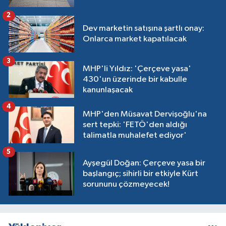
2
Dev marketin satışına şartlı onay:
Onlarca market kapatılacak
3
MHP'li Yıldız: 'Çerçeve yasa'
430'un üzerinde bir kabulle
kanunlaşacak
4
MHP'den Müsavat Dervişoğlu'na
sert tepki: 'FETÖ'den aldığı
talimatla muhalefet ediyor'
5
Ayşegül Doğan: Çerçeve yasa bir
başlangıç; sihirli bir etkiyle Kürt
sorununu çözmeyecek!