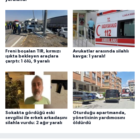
Freni boşalan TIR, kırmızı
Avukatlar arasında silahlı
ışıkta bekleyen araçlara
kavga: 1 yaralı!
çarptı: 1 ölü, 9 yaralı
Sokakta gördüğü eski
Oturduğu apartmanda,
sevgilisi ile erkek arkadaşını
yöneticinin yardımcısını
silahla vurdu: 2 ağır yaralı
öldürdü