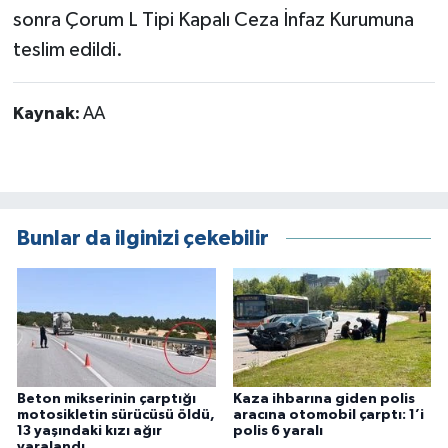
sonra Çorum L Tipi Kapalı Ceza İnfaz Kurumuna
teslim edildi.
Kaynak:
AA
Bunlar da ilginizi çekebilir
Beton mikserinin çarptığı
Kaza ihbarına giden polis
motosikletin sürücüsü öldü,
aracına otomobil çarptı: 1’i
13 yaşındaki kızı ağır
polis 6 yaralı
yaralandı