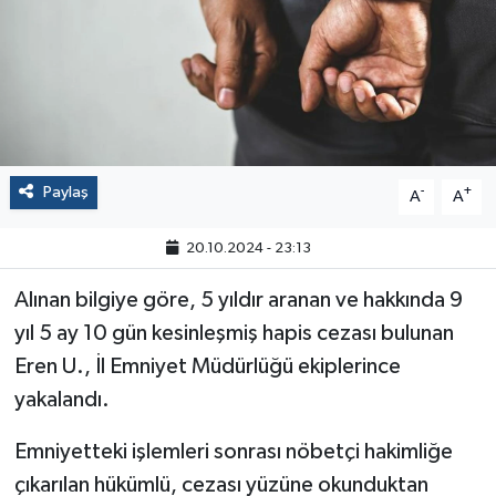
Politika
Sağlık
Spor
Paylaş
-
+
A
A
Yaşam
20.10.2024 - 23:13
Çalışma Hayatı
Alınan bilgiye göre, 5 yıldır aranan ve hakkında 9
Kadın
yıl 5 ay 10 gün kesinleşmiş hapis cezası bulunan
Eren U., İl Emniyet Müdürlüğü ekiplerince
Yurt
yakalandı.
2024 Seçim Sonuçları
Emniyetteki işlemleri sonrası nöbetçi hakimliğe
çıkarılan hükümlü, cezası yüzüne okunduktan